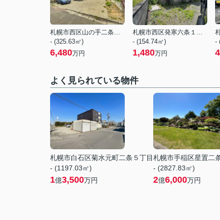
札幌市西区山の手二条１１丁目
札幌市西区発寒六条１４丁目
- (325.63㎡)
- (154.74㎡)
-
6,480
1,480
4
万円
万円
よく見られている物件
札幌市白石区菊水元町二条５丁目
札幌市手稲区星置二
- (1197.03㎡)
- (2827.83㎡)
1
3,500
2
6,000
億
万円
億
万円