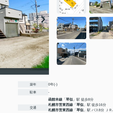
0年(-)
築年
-
駐車
函館本線
「
琴似
」駅 徒歩8分
札幌市営東西線
「
琴似
」駅 徒歩16分
交通
札幌市営東西線
「
琴似
」駅 バス8分 Ｊ