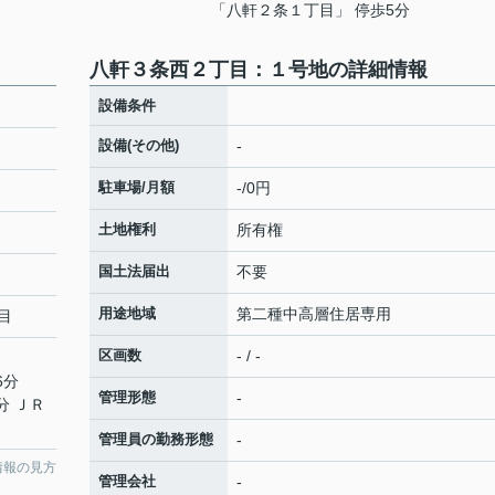
「八軒２条１丁目」 停歩5分
八軒３条西２丁目：１号地の詳細情報
設備条件
設備(その他)
-
駐車場/月額
-/0円
土地権利
所有権
国土法届出
不要
用途地域
第二種中高層住居専用
目
区画数
- / -
6分
管理形態
-
分 ＪＲ
管理員の勤務形態
-
情報の見方
管理会社
-