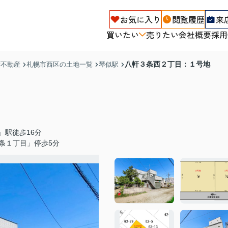
お気に入り
閲覧履歴
来
買いたい
売りたい
会社概要
採用
八軒３条西２丁目：１号地
ず不動産
札幌市西区の土地一覧
琴似駅
」駅徒歩16分
条１丁目」停歩5分