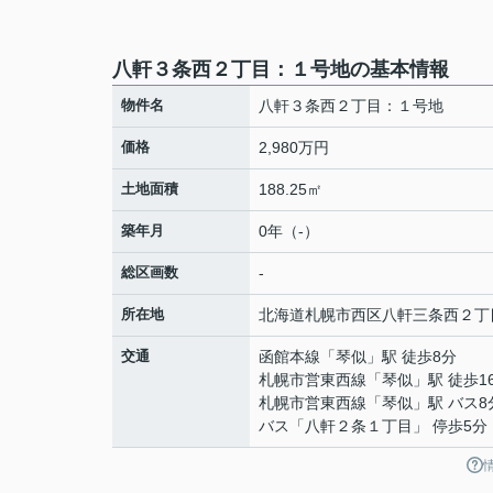
八軒３条西２丁目：１号地の基本情報
物件名
八軒３条西２丁目：１号地
価格
2,980万円
土地面積
188.25㎡
築年月
0年（-）
総区画数
-
所在地
北海道
札幌市西区
八軒三条西
２丁
交通
函館本線
「
琴似
」駅 徒歩8分
札幌市営東西線
「
琴似
」駅 徒歩1
札幌市営東西線
「
琴似
」駅 バス8
バス「八軒２条１丁目」 停歩5分