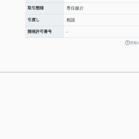
取引態様
専任媒介
引渡し
相談
開発許可番号
-
情報