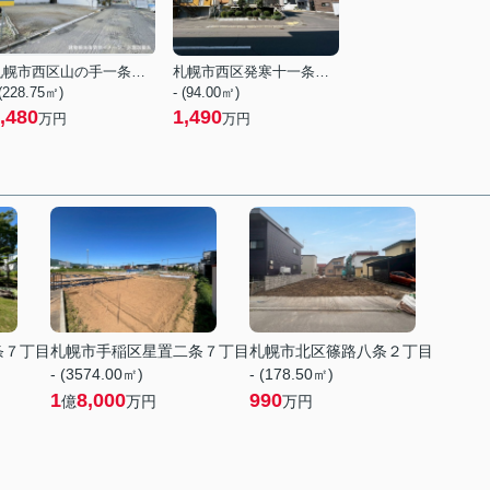
札幌市西区山の手一条９丁目
札幌市西区発寒十一条５丁目
 (228.75㎡)
- (94.00㎡)
,480
1,490
万円
万円
条７丁目
札幌市手稲区星置二条７丁目
札幌市北区篠路八条２丁目
- (3574.00㎡)
- (178.50㎡)
1
8,000
990
億
万円
万円