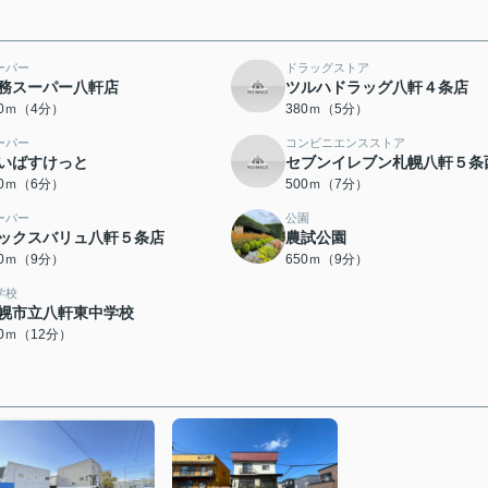
ーパー
ドラッグストア
務スーパー八軒店
ツルハドラッグ八軒４条店
00ｍ（4分）
380ｍ（5分）
ーパー
コンビニエンスストア
いばすけっと
セブンイレブン札幌八軒５条
50ｍ（6分）
500ｍ（7分）
ーパー
公園
ックスバリュ八軒５条店
農試公園
50ｍ（9分）
650ｍ（9分）
学校
幌市立八軒東中学校
00ｍ（12分）