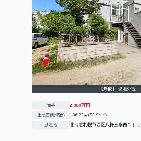
【外観】
現地外観
2,980万円
価格
188.25㎡(56.94坪)
土地面積(坪数)
北海道
札幌市西区
八軒三条西
２丁目
所在地