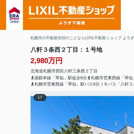
札幌市の不動産売却のことならLIXIL不動産ショップ よろ
八軒３条西２丁目：１号地
2,980万円
北海道
札幌市西区
八軒三条西
２丁目
函館本線「琴似」駅徒歩8分
札幌市営東西線「琴似
札幌市営東西線「琴似」駅バス8分ＪＲバス「八軒２
1
/
7