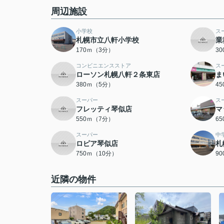
周辺施設
小学校
ス
札幌市立八軒小学校
業
170ｍ（3分）
3
コンビニエンスストア
ス
ローソン札幌八軒２条東店
ま
380ｍ（5分）
4
スーパー
ス
フレッティ琴似店
マ
550ｍ（7分）
6
スーパー
中
ロピア琴似店
札
750ｍ（10分）
9
近隣の物件