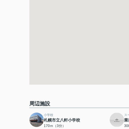
周辺施設
小学校
ス
札幌市立八軒小学校
業
170ｍ（3分）
3