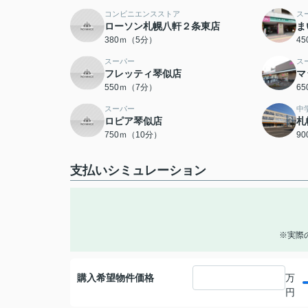
コンビニエンスストア
ス
ローソン札幌八軒２条東店
ま
380ｍ（5分）
4
スーパー
ス
フレッティ琴似店
マ
550ｍ（7分）
6
スーパー
中
ロピア琴似店
札
750ｍ（10分）
9
支払いシミュレーション
※実際
購入希望物件価格
万
円