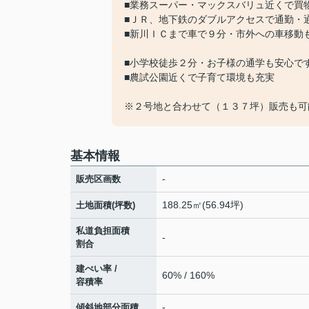
■業務スーパー・マックスバリュ近くで買
■ＪＲ、地下鉄のダブルアクセスで通勤・
■新川ＩＣまで車で９分・市外への車移動
■小学校徒歩２分・お子様の通学も安心で
■農試公園近くで子育て環境も充実
※２号地と合わせて（１３７坪）販売も可
基本情報
-
販売区画数
188.25㎡(56.94坪)
土地面積(坪数)
私道負担面積
-
割合
建ぺい率 /
60% / 160%
容積率
-
傾斜地部分面積