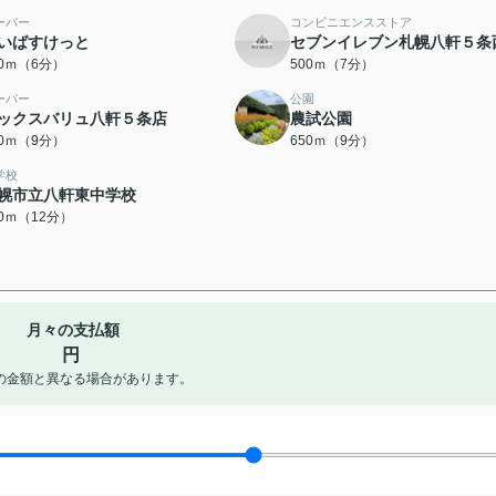
ーパー
コンビニエンスストア
いばすけっと
セブンイレブン札幌八軒５条
50ｍ（6分）
500ｍ（7分）
ーパー
公園
ックスバリュ八軒５条店
農試公園
50ｍ（9分）
650ｍ（9分）
学校
幌市立八軒東中学校
00ｍ（12分）
月々の支払額
円
の金額と異なる場合があります。