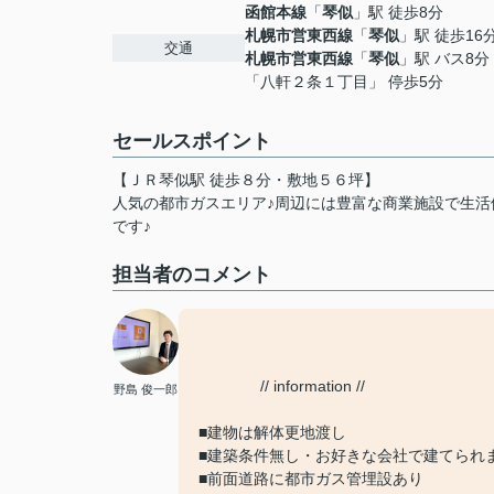
函館本線
「
琴似
」駅 徒歩8分
札幌市営東西線
「
琴似
」駅 徒歩16
交通
札幌市営東西線
「
琴似
」駅 バス8分
「八軒２条１丁目」 停歩5分
セールスポイント
【ＪＲ琴似駅 徒歩８分・敷地５６坪】
人気の都市ガスエリア♪周辺には豊富な商業施設で生活
です♪
担当者のコメント
// information //
野島 俊一郎
■建物は解体更地渡し
■建築条件無し・お好きな会社で建てられ
■前面道路に都市ガス管埋設あり