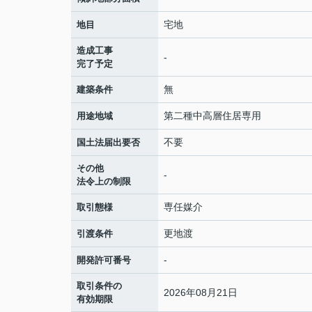
宅地
地目
造成工事
-
完了予定
無
建築条件
第二種中高層住居専用
用途地域
不要
国土法届出要否
その他
-
法令上の制限
専任媒介
取引態様
更地渡
引渡条件
-
開発許可番号
取引条件の
2026年08月21日
有効期限