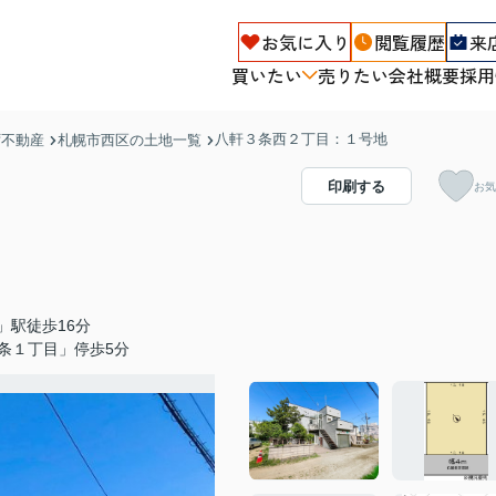
お気に入り
閲覧履歴
来
買いたい
売りたい
会社概要
採用
八軒３条西２丁目：１号地
ず不動産
札幌市西区の土地一覧
印刷する
お気
」駅徒歩16分
条１丁目」停歩5分