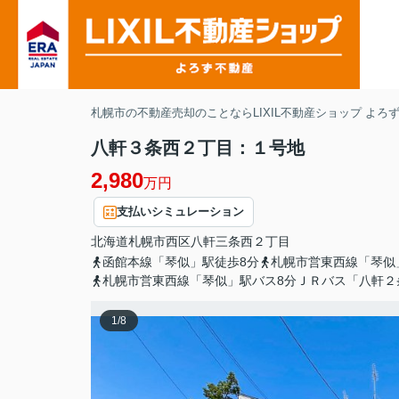
札幌市の不動産売却のことならLIXIL不動産ショップ よろ
八軒３条西２丁目：１号地
2,980
万円
支払いシミュレーション
北海道
札幌市西区
八軒三条西
２丁目
函館本線「琴似」駅徒歩8分
札幌市営東西線「琴似
札幌市営東西線「琴似」駅バス8分ＪＲバス「八軒２
1
/
8