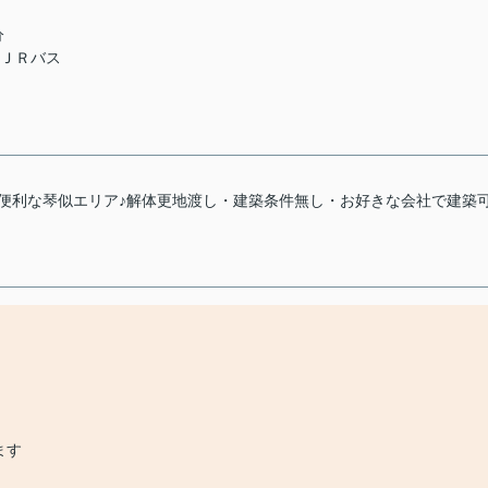
分
 ＪＲバス
便利な琴似エリア♪解体更地渡し・建築条件無し・お好きな会社で建築
ます