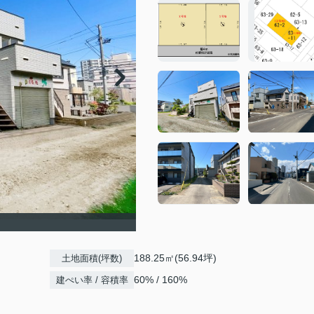
188.25㎡(56.94坪)
土地面積(坪数)
60% / 160%
建ぺい率 / 容積率