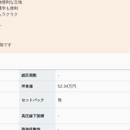
物便利な立地
通学も便利
もラクラク
す
能です
-
総区画数
52.34万円
坪単価
無
セットバック
-
高圧線下面積
-
路地状敷地