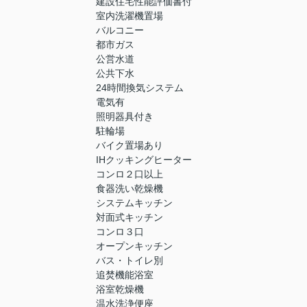
建設住宅性能評価書付
室内洗濯機置場
バルコニー
都市ガス
公営水道
公共下水
24時間換気システム
電気有
照明器具付き
駐輪場
バイク置場あり
IHクッキングヒーター
コンロ２口以上
食器洗い乾燥機
システムキッチン
対面式キッチン
コンロ３口
オープンキッチン
バス・トイレ別
追焚機能浴室
浴室乾燥機
温水洗浄便座