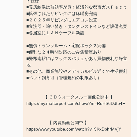
ト仕様
■暖房給湯は熱効率が良く経済的な都市ガスＦａｃｔ
■拡張されたリビングには床暖房完備
■２０２５年リビングにエアコン設置
■食洗器・追い焚き・タンクレストイレなど設備充実
■各居室にＬＡＮケーブル新設
■無償トランクルーム・宅配ボックス完備
■便利な２４時間対応のごみ集積庫あり
■発寒南駅にはマックスバリュがあり買物便利な好立
地
■その他、商業施設やメディカルビル近くで生活便利
■ペット飼育可（管理規約の制限あり）
【 ３Ｄウォークスルー画像公開中 】
https://my.matterport.com/show/?m=ReHS6Ddtp4F
【 内覧動画公開中 】
https://www.youtube.com/watch?v=9KxDbhrMVjY