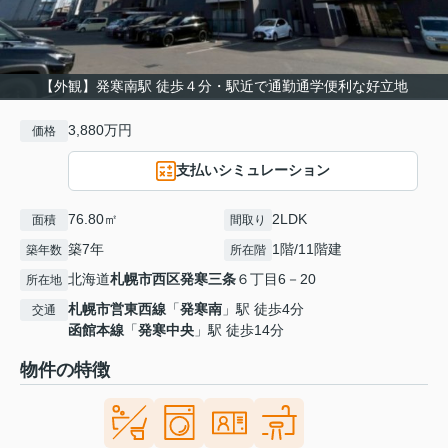
【外観】発寒南駅 徒歩４分・駅近で通勤通学便利な好立地
3,880万円
価格
支払いシミュレーション
76.80㎡
2LDK
面積
間取り
築7年
1階/11階建
築年数
所在階
北海道
札幌市西区
発寒三条
６丁目6－20
所在地
札幌市営東西線
「
発寒南
」駅 徒歩4分
交通
函館本線
「
発寒中央
」駅 徒歩14分
物件の特徴