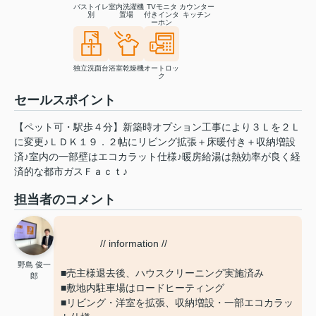
バストイレ
室内洗濯機
TVモニタ
カウンター
別
置場
付きインタ
キッチン
ーホン
独立洗面台
浴室乾燥機
オートロッ
ク
セールスポイント
【ペット可・駅歩４分】新築時オプション工事により３Ｌを２Ｌ
に変更♪ＬＤＫ１９．２帖にリビング拡張＋床暖付き＋収納増設
済♪室内の一部壁はエコカラット仕様♪暖房給湯は熱効率が良く経
済的な都市ガスＦａｃｔ♪
担当者のコメント
// information //
野島 俊一
■売主様退去後、ハウスクリーニング実施済み
郎
■敷地内駐車場はロードヒーティング
■リビング・洋室を拡張、収納増設・一部エコカラッ