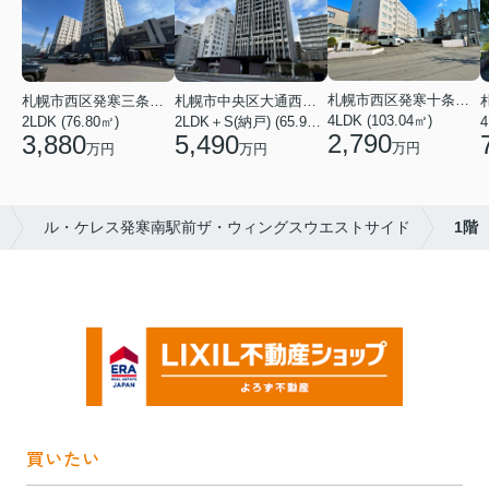
札幌市西区発寒十条２丁目
札幌市西区発寒三条６丁目
札幌市中央区大通西１８丁目
4LDK (103.04㎡)
2LDK (76.80㎡)
2LDK＋S(納戸) (65.98㎡)
4
2,790
3,880
5,490
万円
万円
万円
ル・ケレス発寒南駅前ザ・ウィングスウエストサイド
1階
買いたい