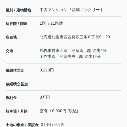
中古マンション / 鉄筋コンクリート
種別 / 建物構造
1階 / 11階建
所在階 / 階建
北海道
札幌市西区
発寒三条
６丁目6－20
所在地
札幌市営東西線
「
発寒南
」駅 徒歩4分
交通
函館本線
「
発寒中央
」駅 徒歩14分
9,220円
修繕積立金
-
修繕積立基金
0万円
権利金
空有 / 6,900円 (税込)
駐車場 / 月額
0万円 / 0万円
土地の敷金 / 保証金