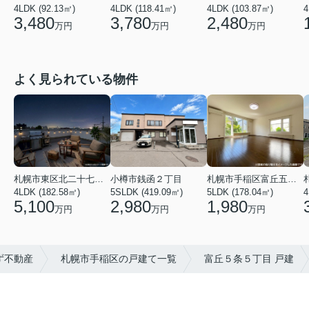
4LDK (92.13㎡)
4LDK (118.41㎡)
4
4LDK (103.87㎡)
3,480
3,780
2,480
万円
万円
万円
よく見られている物件
札幌市東区北二十七条東２１丁目
札幌市手稲区富丘五条５丁目
小樽市銭函２丁目
4LDK (182.58㎡)
5LDK (178.04㎡)
4
5SLDK (419.09㎡)
5,100
1,980
2,980
万円
万円
万円
ず不動産
札幌市手稲区の戸建て一覧
富丘５条５丁目 戸建