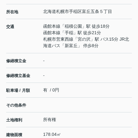
北海道
札幌市手稲区
富丘五条
５丁目
所在地
函館本線
「
稲積公園
」駅 徒歩18分
交通
函館本線
「
手稲
」駅 徒歩21分
札幌市営東西線
「
宮の沢
」駅 バス15分 JR北
海道バス「新富丘」 停歩8分
-
修繕積立金
-
修繕積立基金
有 / 0円
駐車場 / 月額
その他条件
所有権
土地権利
178.04㎡
建物面積