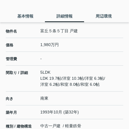
基本情報
詳細情報
周辺環境
富丘５条５丁目 戸建
物件名
1,980万円
価格
-
管理費
5LDK
間取り / 詳細
LDK 19.7帖
/
洋室 10.3帖
/
洋室 6.3帖
/
洋室 6.2帖
/
和室 8.0帖
/
和室 6.0帖
南東
向き
1993年10月 (築32年)
築年月
中古一戸建 / 軽量鉄骨
種別 / 建物構造