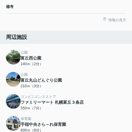
備考
情報の見方
周辺施設
公園
富丘西公園
140ｍ（2分）
公園
富丘丸山どんぐり公園
210ｍ（3分）
コンビニエンスストア
ファミリーマート 札幌富丘３条店
550ｍ（7分）
保育園
手稲中央さら～れ保育園
600ｍ（8分）