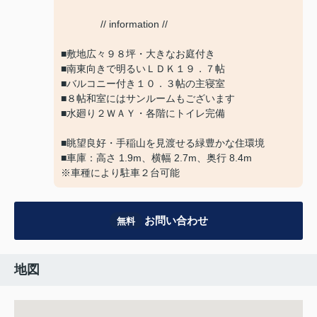
// information //
■敷地広々９８坪・大きなお庭付き
■南東向きで明るいＬＤＫ１９．７帖
■バルコニー付き１０．３帖の主寝室
■８帖和室にはサンルームもございます
■水廻り２ＷＡＹ・各階にトイレ完備
■眺望良好・手稲山を見渡せる緑豊かな住環境
■車庫：高さ 1.9m、横幅 2.7m、奥行 8.4m
※車種により駐車２台可能
お問い合わせ
無料
地図