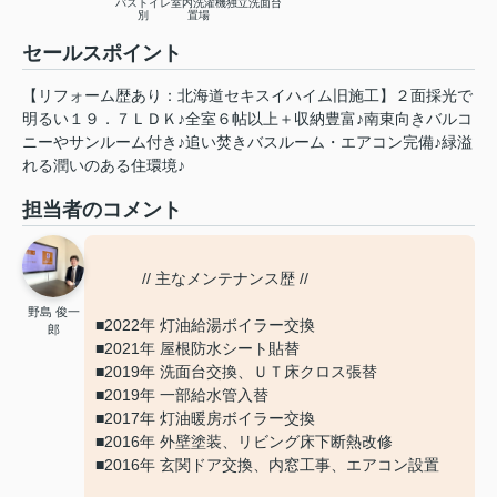
バストイレ
室内洗濯機
独立洗面台
別
置場
セールスポイント
【リフォーム歴あり：北海道セキスイハイム旧施工】２面採光で
明るい１９．７ＬＤＫ♪全室６帖以上＋収納豊富♪南東向きバルコ
ニーやサンルーム付き♪追い焚きバスルーム・エアコン完備♪緑溢
れる潤いのある住環境♪
担当者のコメント
// 主なメンテナンス歴 //
野島 俊一
■2022年 灯油給湯ボイラー交換
郎
■2021年 屋根防水シート貼替
■2019年 洗面台交換、ＵＴ床クロス張替
■2019年 一部給水管入替
■2017年 灯油暖房ボイラー交換
■2016年 外壁塗装、リビング床下断熱改修
■2016年 玄関ドア交換、内窓工事、エアコン設置