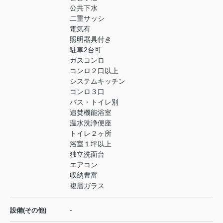
公共下水
二重サッシ
電気有
照明器具付き
駐車2台可
ガスコンロ
コンロ２口以上
システムキッチン
コンロ３口
バス・トイレ別
追焚機能浴室
温水洗浄便座
トイレ２ヶ所
浴室１坪以上
独立洗面台
エアコン
収納豊富
複層ガラス
-
設備(その他)