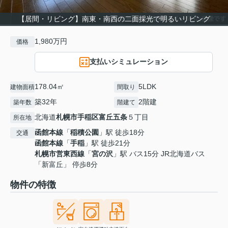
【居間・リビング】南東・南西の二面採光で明るいリビング
1,980万円
価格
支払いシミュレーション
178.04㎡
5LDK
建物面積
間取り
築32年
2階建
築年数
階建て
北海道
札幌市手稲区
富丘五条
５丁目
所在地
函館本線
「
稲積公園
」駅 徒歩18分
交通
函館本線
「
手稲
」駅 徒歩21分
札幌市営東西線
「
宮の沢
」駅 バス15分 JR北海道バス
「新富丘」 停歩8分
物件の特徴