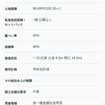
98.69坪(326.26㎡)
土地面積
-/無 記載なし
私道負担面積 /
セットバック
40%
建ぺい率
80%
容積率
一方(北東 公道 8.0m 間口 18.0m)
接道状況
市街化区域
都市計画
-
その他法令上の制限
不要
国土法届出要否
第一種低層住居専用
用途地域