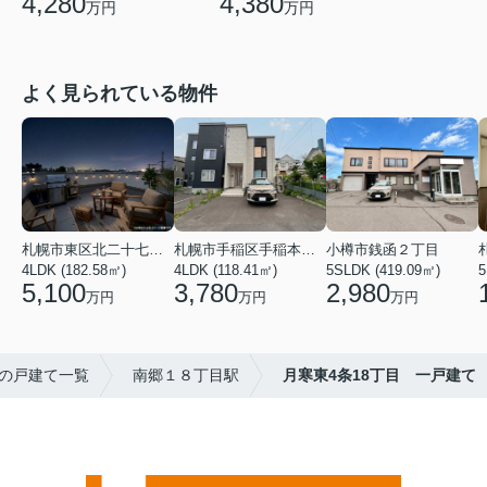
4,280
4,380
万円
万円
よく見られている物件
札幌市東区北二十七条東２１丁目
札幌市手稲区手稲本町二条５丁目
小樽市銭函２丁目
4LDK (182.58㎡)
4LDK (118.41㎡)
5SLDK (419.09㎡)
5
5,100
3,780
2,980
万円
万円
万円
の戸建て一覧
南郷１８丁目駅
月寒東4条18丁目 一戸建て