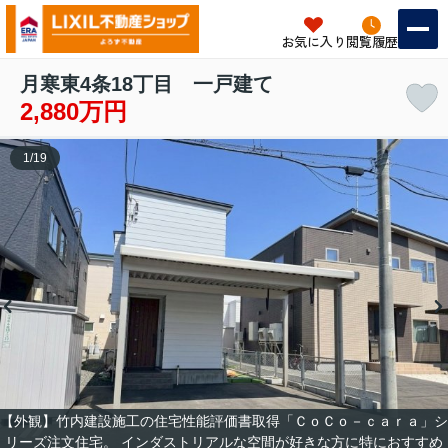
お気に入り
閲覧履歴
月寒東4条18丁目 一戸建て
2,880万円
1
/
19
【外観】竹内建設施工の住宅性能評価書取得「ＣｏＣｏ－ｃａｒａ」シ
リーズ注文住宅。 インダストリアルな空間が好きな方に特におすすめ