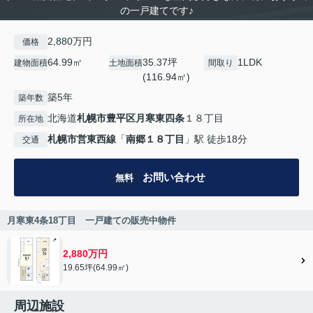
の一戸建てです♪
2,880万円
価格
64.99㎡
35.37坪
1LDK
建物面積
土地面積
間取り
(116.94㎡)
築5年
築年数
北海道
札幌市豊平区
月寒東四条
１８丁目
所在地
札幌市営東西線
「
南郷１８丁目
」駅 徒歩18分
交通
お問い合わせ
無料
月寒東4条18丁目 一戸建ての販売中物件
2,880万円
19.65坪(64.99㎡)
周辺施設