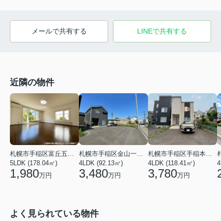
メールで共有する
LINEで共有する
近隣の物件
札幌市手稲区富丘五条５丁目
札幌市手稲区金山一条２丁目
札幌市手稲区手稲本町二条５丁目
5LDK (178.04㎡)
4LDK (92.13㎡)
4LDK (118.41㎡)
4
1,980
3,480
3,780
万円
万円
万円
よく見られている物件