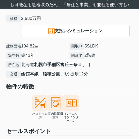
も可能な用途地域のため、「居住と事業」を兼ねる使い方も♪
2,580万円
価格
支払いシミュレーション
194.82㎡
5SLDK
建物面積
間取り
築43年
2階建
築年数
階建て
北海道
札幌市手稲区
富丘三条
４丁目
所在地
函館本線
「
稲積公園
」駅 徒歩12分
交通
物件の特徴
バストイレ
室内洗濯機
TVモニタ
別
置場
付きインタ
ーホン
セールスポイント