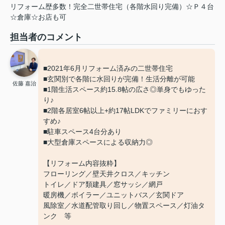
リフォーム歴多数！完全二世帯住宅（各階水回り完備）☆Ｐ４台
☆倉庫☆お店も可
担当者のコメント
■2021年6月リフォーム済みの二世帯住宅
■玄関別で各階に水回りが完備！生活分離が可能
佐藤 嘉治
■1階生活スペース約15.8帖の広さ◎単身でもゆった
り♪
■2階各居室6帖以上+約17帖LDKでファミリーにおす
すめ♪
■駐車スペース4台分あり
■大型倉庫スペースによる収納力◎
【リフォーム内容抜粋】
フローリング／壁天井クロス／キッチン
トイレ／ドア類建具／窓サッシ／網戸
暖房機／ボイラー／ユニットバス／玄関ドア
風除室／水道配管取り回し／物置スペース／灯油タ
ンク 等