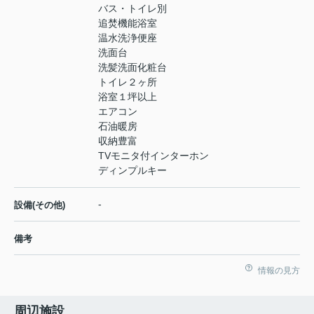
バス・トイレ別
追焚機能浴室
温水洗浄便座
洗面台
洗髪洗面化粧台
トイレ２ヶ所
浴室１坪以上
エアコン
石油暖房
収納豊富
TVモニタ付インターホン
ディンプルキー
-
設備(その他)
備考
情報の見方
周辺施設