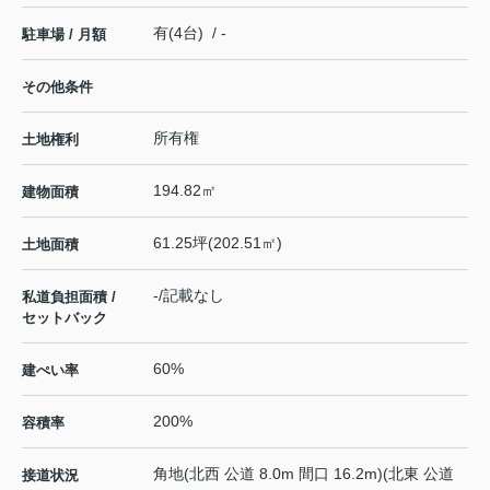
有(4台) / -
駐車場 / 月額
その他条件
所有権
土地権利
194.82㎡
建物面積
61.25坪(202.51㎡)
土地面積
-/記載なし
私道負担面積 /
セットバック
60%
建ぺい率
200%
容積率
角地(北西 公道 8.0m 間口 16.2m)(北東 公道
接道状況