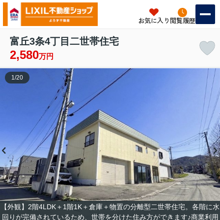
お気に入り
閲覧履歴
富丘3条4丁目二世帯住宅
2,580
万円
1
/
20
【外観】2階4LDK＋1階1K＋倉庫＋物置の分離型二世帯住宅。各階に水
回りが完備されているため、世帯を分けた住み方ができます♪商業利用