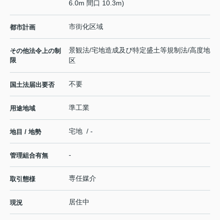
6.0m 間口 10.3m)
市街化区域
都市計画
景観法/宅地造成及び特定盛土等規制法/高度地
その他法令上の制
限
区
不要
国土法届出要否
準工業
用途地域
宅地 / -
地目 / 地勢
-
管理組合有無
専任媒介
取引態様
居住中
現況