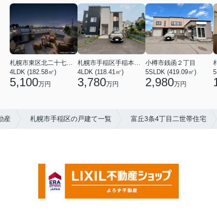
札幌市東区北二十七条東２１丁目
札幌市手稲区手稲本町二条５丁目
小樽市銭函２丁目
4LDK (182.58㎡)
4LDK (118.41㎡)
5
5SLDK (419.09㎡)
5,100
3,780
2,980
万円
万円
万円
動産
札幌市手稲区の戸建て一覧
富丘3条4丁目二世帯住宅