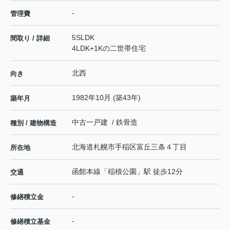
-
管理費
5SLDK
間取り / 詳細
4LDK+1Kの二世帯住宅
北西
向き
1982年10月 (築43年)
築年月
中古一戸建 / 鉄骨造
種別 / 建物構造
北海道
札幌市手稲区
富丘三条
４丁目
所在地
函館本線
「
稲積公園
」駅 徒歩12分
交通
-
修繕積立金
-
修繕積立基金