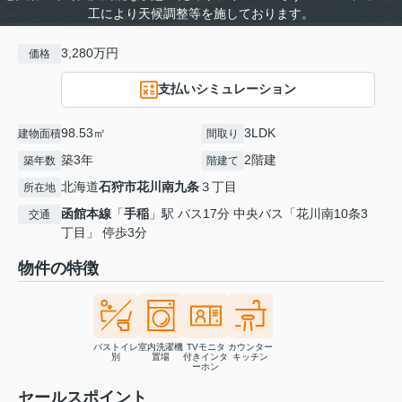
工により天候調整等を施しております。
3,280万円
価格
支払いシミュレーション
98.53㎡
3LDK
建物面積
間取り
築3年
2階建
築年数
階建て
北海道
石狩市
花川南九条
３丁目
所在地
函館本線
「
手稲
」駅 バス17分 中央バス「花川南10条3
交通
丁目」 停歩3分
物件の特徴
バストイレ
室内洗濯機
TVモニタ
カウンター
別
置場
付きインタ
キッチン
ーホン
セールスポイント