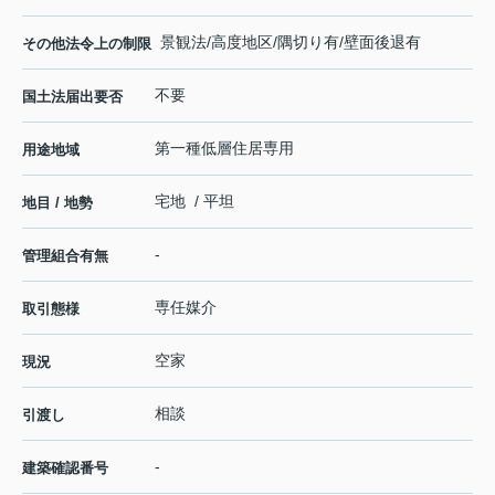
景観法/高度地区/隅切り有/壁面後退有
その他法令上の制限
不要
国土法届出要否
第一種低層住居専用
用途地域
宅地 / 平坦
地目 / 地勢
-
管理組合有無
専任媒介
取引態様
空家
現況
相談
引渡し
-
建築確認番号