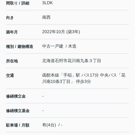
3LDK
間取り / 詳細
南西
向き
2022年10月 (築3年)
築年月
中古一戸建 / 木造
種別 / 建物構造
北海道
石狩市
花川南九条
３丁目
所在地
函館本線
「
手稲
」駅 バス17分 中央バス「花
交通
川南10条3丁目」 停歩3分
-
修繕積立金
-
修繕積立基金
有(4台) / -
駐車場 / 月額