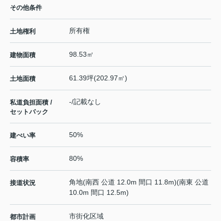
その他条件
所有権
土地権利
98.53㎡
建物面積
61.39坪(202.97㎡)
土地面積
-/記載なし
私道負担面積 /
セットバック
50%
建ぺい率
80%
容積率
角地(南西 公道 12.0m 間口 11.8m)(南東 公道
接道状況
10.0m 間口 12.5m)
市街化区域
都市計画