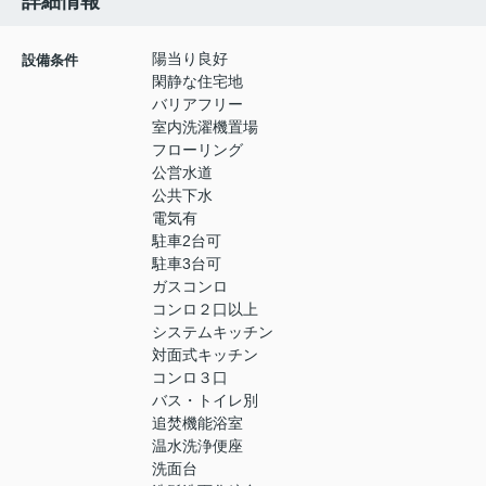
詳細情報
陽当り良好
設備条件
閑静な住宅地
バリアフリー
室内洗濯機置場
フローリング
公営水道
公共下水
電気有
駐車2台可
駐車3台可
ガスコンロ
コンロ２口以上
システムキッチン
対面式キッチン
コンロ３口
バス・トイレ別
追焚機能浴室
温水洗浄便座
洗面台