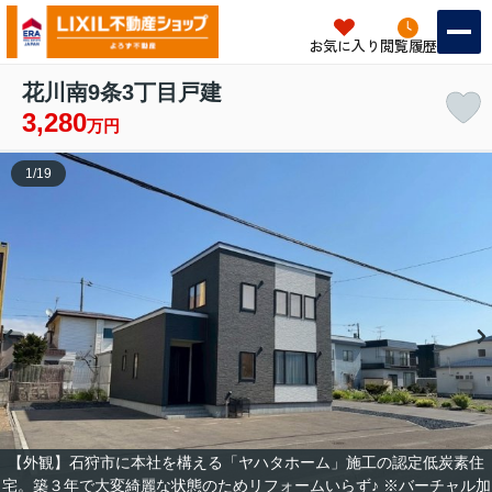
お気に入り
閲覧履歴
花川南9条3丁目戸建
3,280
万円
1
/
19
【外観】石狩市に本社を構える「ヤハタホーム」施工の認定低炭素住
宅。築３年で大変綺麗な状態のためリフォームいらず♪ ※バーチャル加