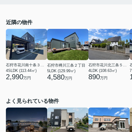
近隣の物件
石狩市花川南十条３丁目
石狩市花川北三条５丁目
石狩市樽川三条２丁目
7
4SLDK (113.44㎡)
4LDK (108.63㎡)
5LDK (129.99㎡)
2,990
890
4,580
万円
万円
万円
よく見られている物件