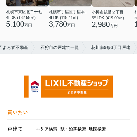
札幌市東区北二十七条東２１丁目
札幌市手稲区手稲本町二条５丁目
小樽市銭函２丁目
4LDK (182.58㎡)
4LDK (118.41㎡)
5
5SLDK (419.09㎡)
5,100
3,780
2,980
万円
万円
万円
プ よろず不動産
石狩市の戸建て一覧
花川南9条3丁目戸建
買いたい
戸建て
エリア検索
駅・沿線検索
地図検索