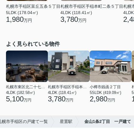
札幌市手稲区富丘五条５丁目
札幌市手稲区手稲本町二条５丁目
札幌
5LDK (178.04㎡)
4LDK (118.41㎡)
4LDK
1,980
3,780
2,4
万円
万円
よく見られている物件
札幌市東区北二十七条東２１丁目
札幌市手稲区手稲本町二条５丁目
小樽市銭函２丁目
4LDK (182.58㎡)
4LDK (118.41㎡)
5SLDK (419.09㎡)
5
5,100
3,780
2,980
万円
万円
万円
札幌市手稲区の戸建て一覧
星置駅
金山1条2丁目 一戸建て