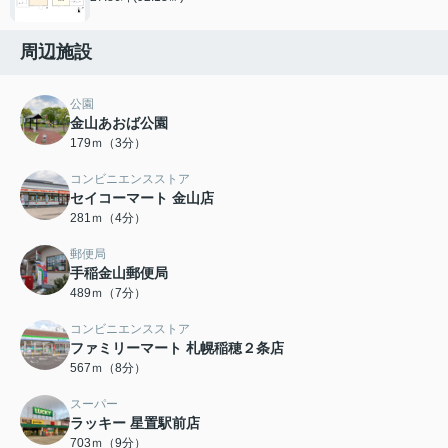
周辺施設
公園
金山あおば公園
179ｍ（3分）
コンビニエンスストア
セイコーマート 金山店
281ｍ（4分）
郵便局
手稲金山郵便局
489ｍ（7分）
コンビニエンスストア
ファミリーマート 札幌稲穂２条店
567ｍ（8分）
スーパー
ラッキー 星置駅前店
703ｍ（9分）