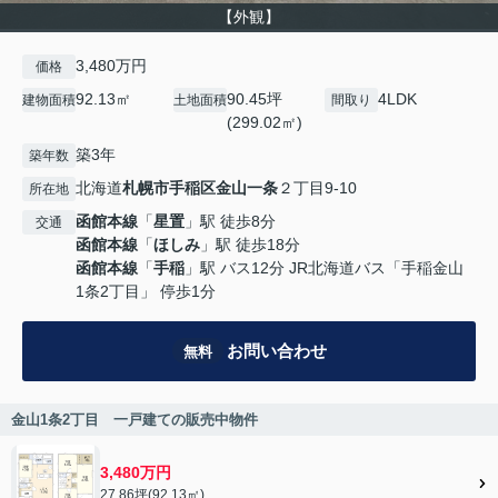
【外観】
3,480万円
価格
92.13㎡
90.45坪
4LDK
建物面積
土地面積
間取り
(299.02㎡)
築3年
築年数
北海道
札幌市手稲区
金山一条
２丁目9-10
所在地
函館本線
「
星置
」駅 徒歩8分
交通
函館本線
「
ほしみ
」駅 徒歩18分
函館本線
「
手稲
」駅 バス12分 JR北海道バス「手稲金山
1条2丁目」 停歩1分
お問い合わせ
無料
金山1条2丁目 一戸建ての販売中物件
3,480万円
27.86坪(92.13㎡)