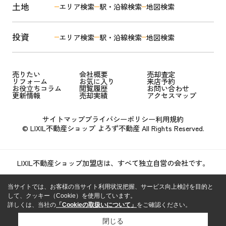
土地
エリア検索
駅・沿線検索
地図検索
投資
エリア検索
駅・沿線検索
地図検索
売りたい
会社概要
売却査定
リフォーム
お気に入り
来店予約
お役立ちコラム
閲覧履歴
お問い合わせ
更新情報
売却実績
アクセスマップ
サイトマップ
プライバシーポリシー
利用規約
© LIXIL不動産ショップ よろず不動産 All Rights Reserved.
LIXIL不動産ショップ加盟店は、すべて独立自営の会社です。
当サイトでは、お客様の当サイト利用状況把握、サービス向上検討を目的と
して、クッキー（Cookie）を使用しています。
詳しくは、当社の
「Cookieの取扱いについて」
をご確認ください。
閉じる