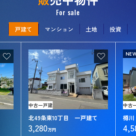
For sale
戸建て
マンション
土地
投資
NE
中古一戸建
中古
北49条東10丁目 一戸建て
樽川
3,280
4,5
万円