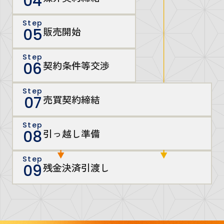
04
Step
販売開始
05
Step
契約条件等交渉
06
Step
売買契約締結
07
Step
引っ越し準備
08
Step
残金決済引渡し
09