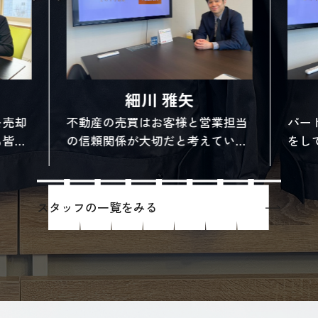
細川 雅矢
を売却
不動産の売買はお客様と営業担当
パー
も皆成
の信頼関係が大切だと考えていま
をし
、この
す。お客様の希望を実現できるよ
不動
ていた
う、ときには腹を割ってお話でき
進め
り寂し
ればと思います。
何が
スタッフの一覧をみる
『不動産売却』というよりは『充
会社
りませ
実したお住み替えのサポート』と
産売
ご資産
いう気持ちが強く、人生の岐路に
る気持
立つ売主様に寄り添った考え方を
意識しております。