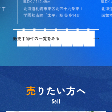
5LDK / 142.49㎡
5LDK 
北海道札幌市手稲区稲穂四条７丁目2－14
北海道札幌市東区北四十九条東１０丁目6－17
北海
学園都市線「太平」駅 徒歩14分
販売中物件の一覧をみる
売
りたい方へ
Sell