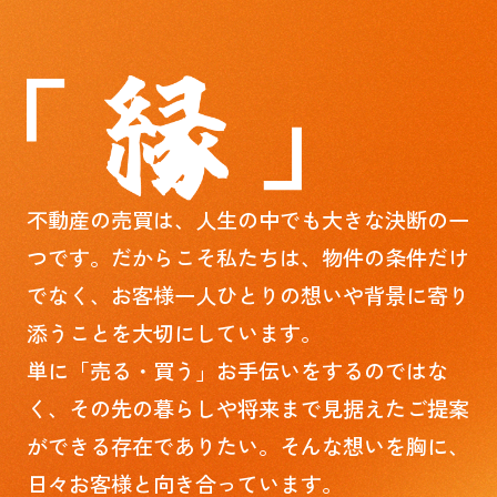
エリア限定で探しています」「このマンショ
札幌市中央区南11条西1丁目 マンション
ンを予算〇〇万円で買いたいお客様がいま
ご成約となりました。
す」という不動産会社のチラシ。「うちの家
誠にありがとうございます。
が高く売れるかも！」と期待してしまいます
が、業界内では「真っ赤な嘘（おとり広
札幌市内・市外近郊の不動産売却は『よろず不動
告）」であることが周知の事実となっていま
産』へ！
す。なぜ、そんな嘘のチラシが大量に配られ
ているのでしょうか？不動産会社が隠してい
る本当の目的と、騙されないための対策をプ
ロが暴露します。なぜ「お客様がいます」は
不動産の売買は、人生の中でも大きな決断の一
99％嘘なのか？理由はシンプルで、買い手向
けの広告と違い、「売り手（物件を募集す
つです。だからこそ私たちは、物件の条件だけ
る）向けの広告」には厳しい法律の規制がな
2026.06.19
でなく、お客様一人ひとりの想いや背景に寄り
いからです。そのため、実際には存在しない
【売却コラム】売却に期間をかけすぎると危険！？
架空の...
添うことを大切にしています。
不動産売却において、売り出し期間が長引く
（およそ6ヶ月以上）ことは、売却価格の下
単に「売る・買う」お手伝いをするのではな
落や維持費の負担増を招くため注意が必要で
す。「時間をかければ高く売れる」というこ
く、その先の暮らしや将来まで見据えたご提案
ともあり得ますが、実際には長引くほど不利
ができる存在でありたい。そんな想いを胸に、
になります。その明確な理由と、長期化を防
ぐ対策を解説します。1. 期間をかけすぎると
日々お客様と向き合っています。
「危険な理由」・「売れ残り感」が出て買い