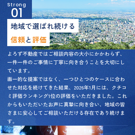
Strong
01
地域で選ばれ続ける
信頼
と
評価
よろず不動産ではご相談内容の大小にかかわらず、
一件一件のご事情に丁寧に向き合うことを大切にし
ています。
画一的な提案ではなく、一つひとつのケースに合わ
せた対応を続けてきた結果、2026年1月には、クチコ
ミ評価ランキング1位の評価をいただきました。これ
からもいただいたお声に真摯に向き合い、地域の皆
さまに安心してご相談いただける存在であり続けま
す。