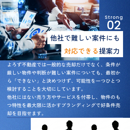
Strong
02
他社で難しい案件にも
対応できる
提案力
よろず不動産では一般的な売却だけでなく、条件が
厳しい物件や判断が難しい案件についても、最初か
ら「できない」と決めつけず、可能性を一つひとつ
検討することを大切にしています。
他社にはない売り方やサービスを付帯し、物件のも
つ特性を最大限に活かすブランディングで好条件売
却を目指せます。