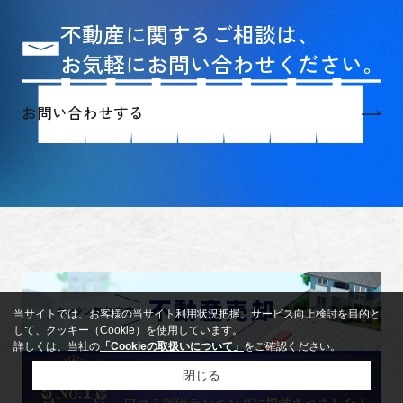
覧（物件の見学）」です。売主様も生活し
【不動産売却コラム】「売却」と「賃貸」のリスクを徹底比較
て...
不動産に関するご相談は、
転勤、実家への引越し、同居、あるいはシニ
ア向け施設への入居など、さまざまなライフ
お気軽にお問い合わせください。
ステージの変化で「いま住んでいる家をどう
するか」という問題に直面することがありま
す。その際、「売るか、それとも人に貸して
お問い合わせする
家賃収入を得るか」で悩む方は非常に多いで
す。一見すると、毎月お金が入ってくる賃貸
のほうが得に思えるかもしれません。しか
し、ご自身やご家族が住むために購入した
「居住用物件」であれば、結論からお伝えす
ると「売却」が圧倒的におすすめです。なぜ
「貸す」よりも「売る」べきなのか？ 賃貸経
営に潜む、個人の手に負えない4つの重大な
リスクと、売却を選ぶべき明確な理由を分か
2026.06.02
りやすく解説します。理由1：最大の節税メ
【住み替え】実はメリットだらけ！「売り先行」がおすすめな理由と仮住まいを無くす工夫
リ...
当サイトでは、お客様の当サイト利用状況把握、サービス向上検討を目的と
「今の家を先に売るべきか、それとも新しい
して、クッキー（Cookie）を使用しています。
家を先に買うべきか……」住み替えを検討す
詳しくは、当社の
「Cookieの取扱いについて」
をご確認ください。
るとき、誰もが最初にぶつかるのがこのスケ
閉じる
ジュール論です。結論から言うと、資金トラ
ブルを防ぎ、今の家を最高値で売りたいので