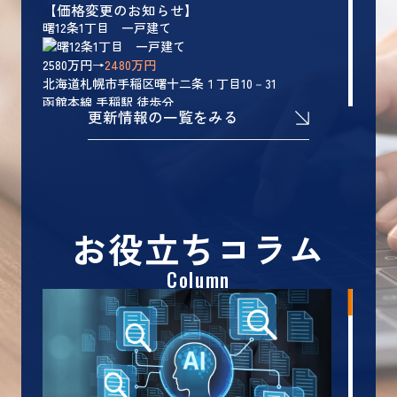
【価格変更のお知らせ】
曙12条1丁目 一戸建て
2580万円→
2480万円
北海道札幌市手稲区曙十二条１丁目10－31
函館本線 手稲駅 徒歩分
更新情報の一覧をみる
物件詳細へ
2026.08.06
【成約御礼】一戸建て
札幌市北区新琴似10条1丁目 一戸建て
ご成約となりました。
お役立ちコラム
誠にありがとうございます。
Column
札幌市内・市外近郊の不動産売却は『よろず不動
産』へ！
2026.07.31
【新規販売開始】一戸建て
■庭を眺める南西向き日当り良好なＬＤＫ１７帖