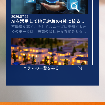
■タッチレス水栓＆食洗機完備の対面システムキッ
チン
■冷暖房エアコン＆全室床暖房で快適な暮らし
2026.07.26
■各居室収納完備♪スライド式の前後立体収納
AIを活用して地元密着の4社に絞る！ストレスフリーな不動産売却術
■ウォークインクローゼット＆玄関収納◎
不動産を高く、そしてスムーズに売却するた
■熱交換による効率的な第一種換気システム採用
めの第一歩は「複数の会社から査定をとるこ
■床暖房操作パネルで一元管理（作動ゾーン設定機
と」です。しかし、一般的な一括査定サイト
能付）
に登録すると、自分のペースでじっくり検討
■トリプルサッシによる高断熱施工
する前に、多くの会社から一斉に連絡が入る
■高さ２．３ｍ以上のハイルーフカーポート
ため、対応に追われてしまうことが少なくあ
■建物前後の広々としたお庭付き
りません。「相場をじっくり知りたい」「し
つこい営業にウンザリしたくない…」そう考
朝里2丁目 一戸建て
える方に今おすすめしたいのが、「AIによる
コラムの一覧をみる
事前リサーチ」と「自ら4社に厳選して個別
4180万円
に依頼する」手法です。売却の主導権を自分
北海道小樽市朝里２丁目11番17号
で握りながら、本当に信頼できる地元の優良
函館本線 朝里駅 徒歩10分
会社を見つけるスマートな売却戦略をご紹介
物件詳細へ
します。AI×地元密着会社で賢く査定を依頼
2026.07.03
する3ステップ1. AIを使って「地...
【不動産業界の裏側】「お客様がいます」の売却チラシ、99％が嘘である理由
2026.07.30
郵便ポストを覗くとよく入っている、「〇〇
【成約御礼】マンション