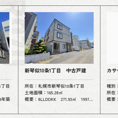
新琴似10条1丁目 中古戸建
カサ
4丁目
所在：札幌市新琴似10条1丁目
種別
土地面積：165.28㎡
所在
09年築
概要：8LLDDKK 271.93㎡ 1997
概要：
年築