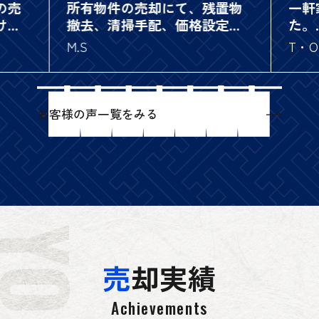
の売
所有物件の売却にて、残置物
一軒
けを
撤去、清掃手配、価格設定の
た。
動産
相談を親切丁寧に対応してい
初め
M.S
T・O
て頂
ただきました。
関わ
ポン
ありがとうございます
契約
ター
間も
にお
情報
お客様の声一覧をみる
化さ
した
きっ
いた
しま
産と
りも
何ヶ
担当
がで
。
コチ
素人
応し
密に
売
却実績
是非
い会
Achievements
あり