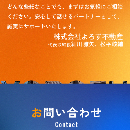
手から敬遠されるポータルサイトに何ヶ月も
どんな些細なことでも、まずはお気軽にご相談
掲載され続けると、買い手や不動産会社から
ください。安心して話せるパートナーとして、
「問題がある物件では？」と怪しまれま
す。・値引き交渉（指値）を拒否できなくな
誠実にサポートいたします。
る長く売れない焦りを見透かされ、買い手か
ら強気の大幅な値下げ要求を受けやすくなり
株式会社よろず不動産
2026.06.15
ます。・物件の市場価値（経年劣化）が下
居住中物件を狙うならココが鉄則！「専任媒介」の不動産会社に直接問い合わせるべき4つの理由
細川 雅矢、松平 峻輔
代表取締役
が...
中古一戸建てや中古マンションを探している
と、まだ売主様が実際に暮らしている「居住
中物件」に出会うことがよくあります。実
は、こうした居住中物件を購入する場合、ど
この不動産会社に問い合わせるかで、その後
の取引のプロセスのスムーズさや、購入条件
の有利さが大きく変わることをご存知でしょ
うか？結論から言うと、居住中物件は、売主
様から直接売却を任されている「専任媒介
（または専属専任媒介）」の不動産会社に直
お
問い合わせ
接問い合わせるのがベストです。その明確な
4つの理由を解説します。1. 内覧のスケジュ
ール調整が圧倒的にスムーズ居住中物件の購
Contact
入において、最初のハードルとなるのが「内
2026.06.04