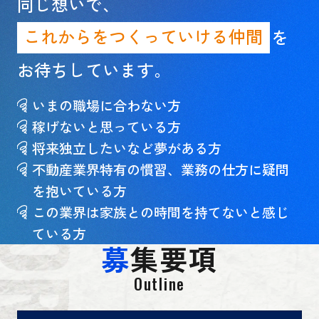
同じ想いで、
これからをつくっていける仲間
を
お待ちしています。
いまの職場に合わない方
稼げないと思っている方
将来独立したいなど夢がある方
不動産業界特有の慣習、業務の仕方に疑問
を抱いている方
この業界は家族との時間を持てないと感じ
ている方
募
集要項
Outline