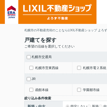
札幌市の不動産売却のことならLIXIL不動産ショップ よろ
戸建てを探す
ご希望の沿線を選択してください
札幌市交通局
札幌市営東西線
札幌市電２系統
JR
函館本線
学園都市線
絞り込み条件検索
新築・中古
指定しない
新築
中