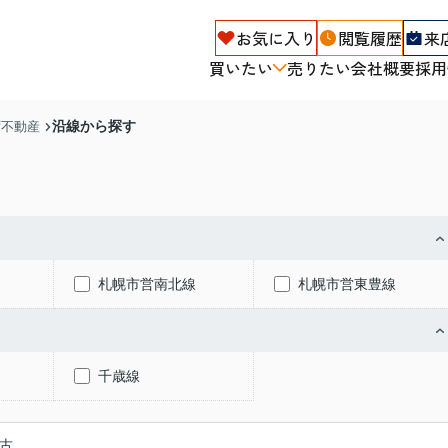
お気に入り
閲覧履歴
来
買いたい
売りたい
会社概要
採用
沿線から探す
ず不動産
札幌市営南北線
札幌市営東豊線
千歳線
古