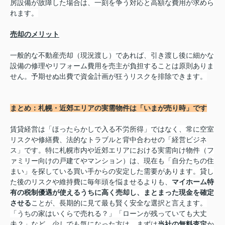
房設備が故障した場合は、一刻を争う対応と高額な費用が求めら
れます。
売却のメリット
一般的な不動産売却（現況渡し）であれば、引き渡し後に細かな
設備の修理やリフォーム費用を売主が負担することは原則ありま
せん。予期せぬ出費で資金計画が狂うリスクを排除できます。
まとめ：札幌・近郊エリアの実需物件は「いまが売り時」です
賃貸経営は「ほったらかしで入る不労所得」ではなく、常に空室
リスクや修繕費、法的なトラブルと背中合わせの「経営ビジネ
ス」です。特に札幌市内や近郊エリアにおける実需向け物件（フ
ァミリー向けの戸建てやマンション）は、現在も「自分たちの住
まい」を探している買い手からの安定した需要があります。貸し
た後のリスクや維持費に毎年頭を悩ませるよりも、
マイホーム特
有の税制優遇が使えるうちに高く売却し、まとまった現金を確定
させる
ことが、長期的に見て最も賢く安全な選択と言えます。
「うちの家はいくらで売れる？」「ローンが残っていても大丈
夫？」など、少しでも気になった方は、
まずは
当社の無料査定
か