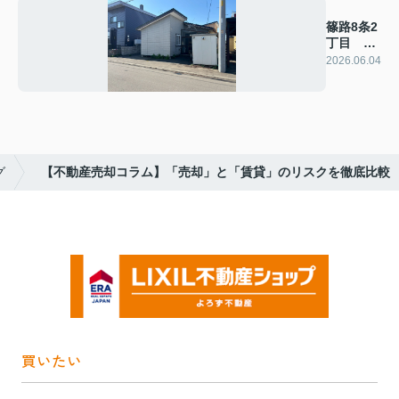
篠路8条2
丁目 土
地
2026.06.04
グ
【不動産売却コラム】「売却」と「賃貸」のリスクを徹底比較
買いたい