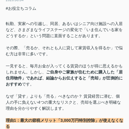
#お役立ちコラム
転勤、実家への引越し、同居、あるいはシニア向け施設への入居
など、さまざまなライフステージの変化で「いま住んでいる家を
どうするか」という問題に直面することがあります。
その際、「売るか、それとも人に貸して家賃収入を得るか」で悩
む方は非常に多いです。
一見すると、毎月お金が入ってくる賃貸のほうが得に思えるかも
しれません。しかし、
ご自身やご家族が住むために購入した「居
住用物件」であれば、結論からお伝えすると「売却」が圧倒的に
おすすめ
です。
なぜ「貸す」よりも「売る」べきなのか？ 賃貸経営に潜む、個
人の手に負えない4つの重大なリスクと、売却を選ぶべき明確な
理由を分かりやすく解説します。
理由1：最大の節税メリット「3,000万円特別控除」が使えなくな
る