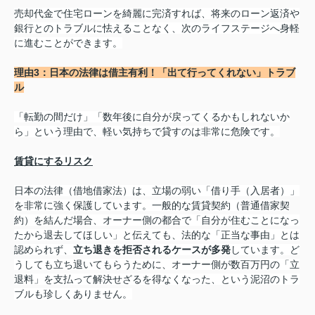
売却代金で住宅ローンを綺麗に完済すれば、将来のローン返済や
銀行とのトラブルに怯えることなく、次のライフステージへ身軽
に進むことができます。
理由3：日本の法律は借主有利！「出て行ってくれない」トラブ
ル
「転勤の間だけ」「数年後に自分が戻ってくるかもしれないか
ら」という理由で、軽い気持ちで貸すのは非常に危険です。
賃貸にするリスク
日本の法律（借地借家法）は、立場の弱い「借り手（入居者）」
を非常に強く保護しています。一般的な賃貸契約（普通借家契
約）を結んだ場合、オーナー側の都合で「自分が住むことになっ
たから退去してほしい」と伝えても、法的な「正当な事由」とは
認められず、
立ち退きを拒否されるケースが多発
しています。ど
うしても立ち退いてもらうために、オーナー側が数百万円の「立
退料」を支払って解決せざるを得なくなった、という泥沼のトラ
ブルも珍しくありません。