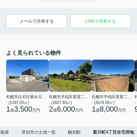
メールで共有する
LINEで共有する
よく見られている物件
札幌市白石区菊水元町二条５丁目
札幌市手稲区星置二条７丁目
札幌市手稲区星置二条７丁目
- (1197.03㎡)
- (2827.83㎡)
- (3574.00㎡)
-
1
3,500
2
6,000
1
8,000
億
万円
億
万円
億
万円
不動産
登別市の土地一覧
幌別駅
新川町4丁目住宅用地