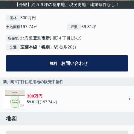
【外観】約５９坪の整形地。現況更地！建築条件なし！
300万円
価格
197.74㎡
59.81坪
土地面積
坪数
北海道
登別市
新川町
４丁目13-19
所在地
室蘭本線
「
幌別
」駅 徒歩20分
交通
お問い合わせ
無料
新川町4丁目住宅用地の販売中物件
300万円
59.81坪(197.74㎡)
地図