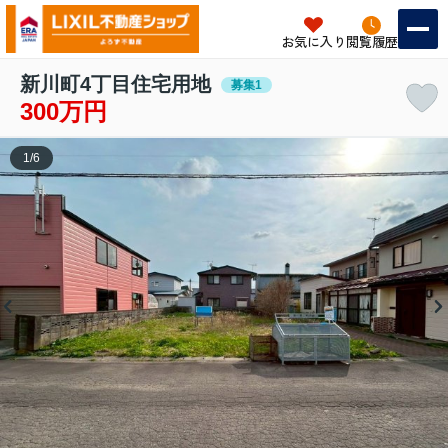
お気に入り
閲覧履歴
新川町4丁目住宅用地
募集1
300万円
1
/
6