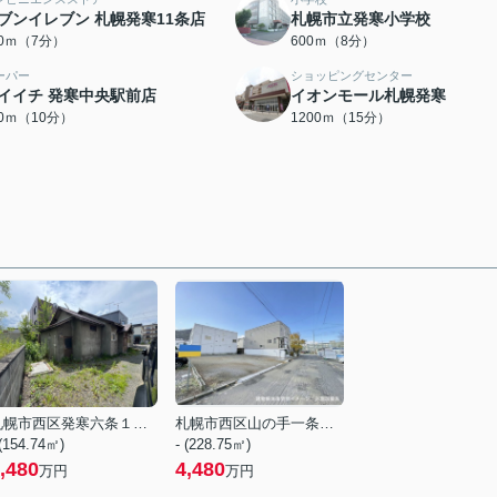
ブンイレブン 札幌発寒11条店
札幌市立発寒小学校
00ｍ（7分）
600ｍ（8分）
ーパー
ショッピングセンター
イイチ 発寒中央駅前店
イオンモール札幌発寒
00ｍ（10分）
1200ｍ（15分）
札幌市西区発寒六条１４丁目
札幌市西区山の手一条９丁目
 (154.74㎡)
- (228.75㎡)
,480
4,480
万円
万円