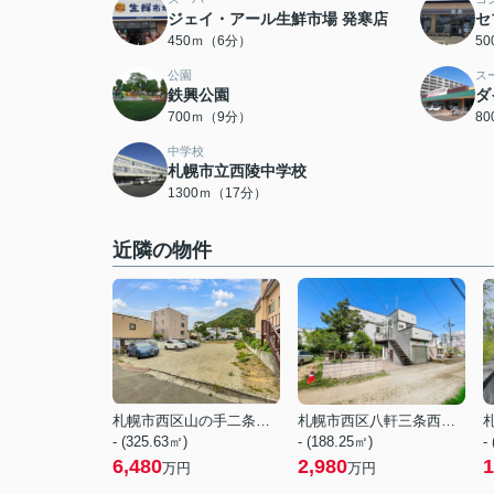
ジェイ・アール生鮮市場 発寒店
セ
450ｍ（6分）
5
公園
ス
鉄興公園
ダ
700ｍ（9分）
8
中学校
札幌市立西陵中学校
1300ｍ（17分）
近隣の物件
札幌市西区山の手二条１１丁目
札幌市西区八軒三条西２丁目
- (325.63㎡)
- (188.25㎡)
-
6,480
2,980
1
万円
万円