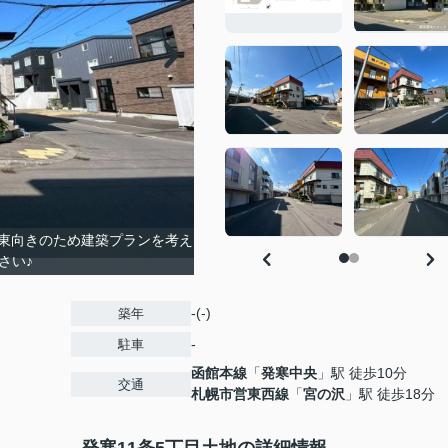
東向きのため建築プランを考え
さい♪
-(-)
築年
-
駐車
函館本線
「
発寒中央
」駅 徒歩10分
交通
札幌市営東西線
「
宮の沢
」駅 徒歩18分