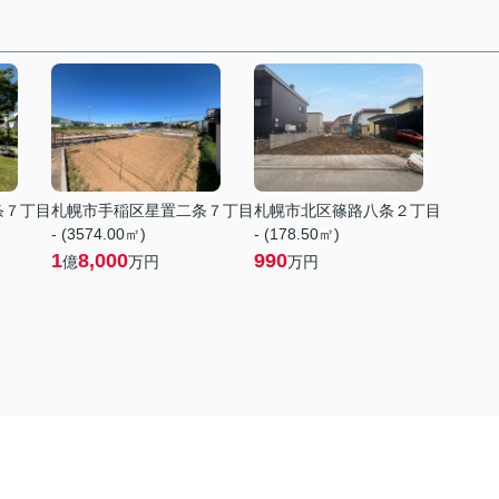
条７丁目
札幌市手稲区星置二条７丁目
札幌市北区篠路八条２丁目
- (3574.00㎡)
- (178.50㎡)
1
8,000
990
億
万円
万円