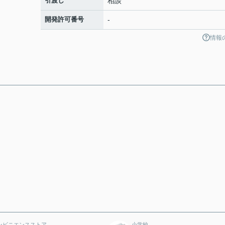
引渡し
相談
開発許可番号
-
情報
ンビニエンスストア
小学校