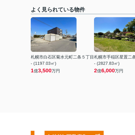
よく見られている物件
札幌市白石区菊水元町二条５丁目
札幌市手稲区星置二
- (1197.03㎡)
- (2827.83㎡)
1
3,500
2
6,000
億
万円
億
万円