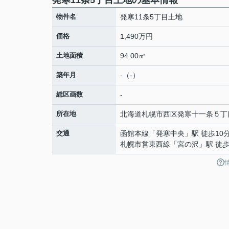
発寒11条5丁目土地の基本情報
物件名
発寒11条5丁目土地
価格
1,490万円
土地面積
94.00㎡
築年月
-（-）
総区画数
-
所在地
北海道
札幌市西区
発寒十一条
５丁
交通
函館本線
「
発寒中央
」駅 徒歩10
札幌市営東西線
「
宮の沢
」駅 徒歩