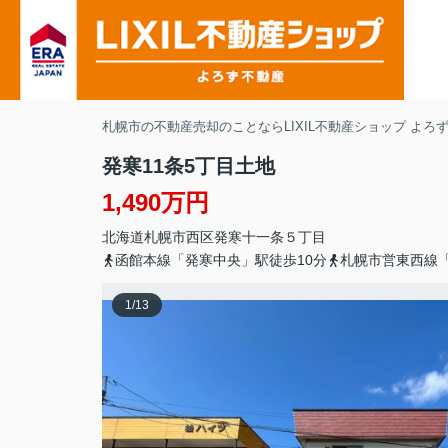
札幌市の不動産売却のことならLIXIL不動産ショップ よろ
発寒11条5丁目土地
1,490万円
北海道
札幌市西区
発寒十一条
５丁目
函館本線「発寒中央」駅徒歩10分
札幌市営東西線「
1
/
13