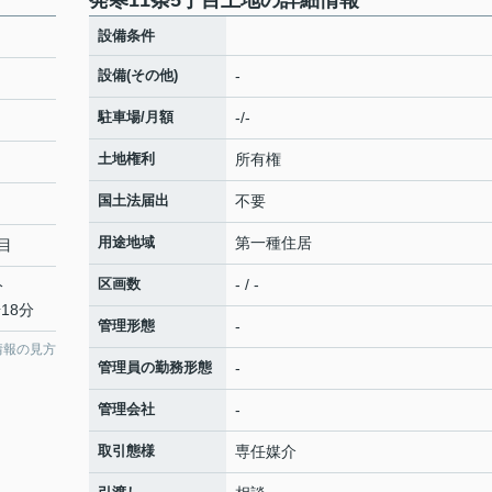
発寒11条5丁目土地の詳細情報
設備条件
設備(その他)
-
駐車場/月額
-/-
土地権利
所有権
国土法届出
不要
用途地域
第一種住居
目
区画数
- / -
分
18分
管理形態
-
情報の見方
管理員の勤務形態
-
管理会社
-
取引態様
専任媒介