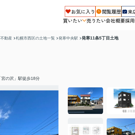
お気に入り
閲覧履歴
来
買いたい
売りたい
会社概要
採用
発寒11条5丁目土地
ず不動産
札幌市西区の土地一覧
発寒中央駅
宮の沢」駅徒歩18分