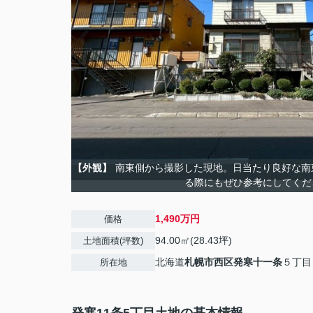
【外観】
南東側から撮影した現地。日当たり良好な南
る際にもぜひ参考にしてくだ
1,490万円
価格
94.00㎡(28.43坪)
土地面積(坪数)
北海道
札幌市西区
発寒十一条
５丁目
所在地