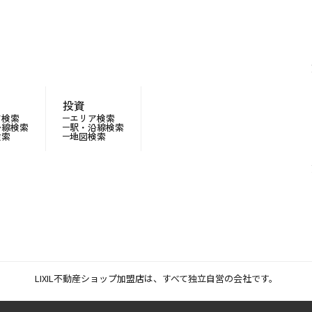
投資
ア検索
エリア検索
沿線検索
駅・沿線検索
検索
地図検索
LIXIL不動産ショップ加盟店は、すべて独立自営の会社です。