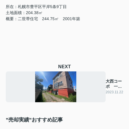
所在：札幌市豊平区平岸5条9丁目
土地面積：204.38㎡
概要：二世帯住宅 244.75㎡ 2001年築
NEXT
大西コー
ポ 一棟
アパート
2023.11.22
”売却実績”おすすめ記事