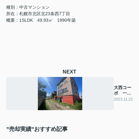
種別：中古マンション
所在：札幌市北区北23条西7丁目
概要：1SLDK 49.93㎡ 1990年築
NEXT
大西コー
ポ 一棟
アパート
2023.11.22
”売却実績”おすすめ記事