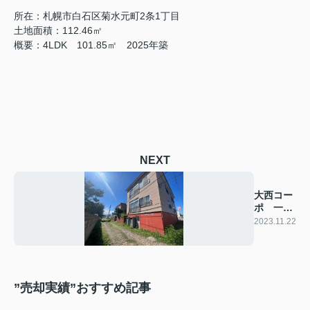
所在：札幌市白石区菊水元町2条1丁目
土地面積：112.46㎡
概要：4LDK 101.85㎡ 2025年築
NEXT
大西コー
ポ 一棟
アパート
2023.11.22
”売却実績”おすすめ記事