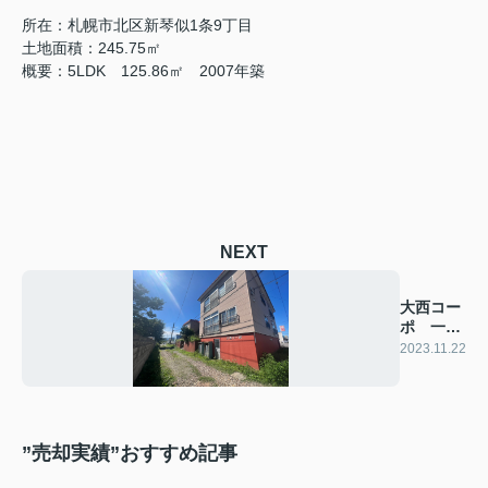
所在：札幌市北区新琴似1条9丁目
土地面積：245.75㎡
概要：5LDK 125.86㎡ 2007年築
NEXT
大西コー
ポ 一棟
アパート
2023.11.22
”売却実績”おすすめ記事