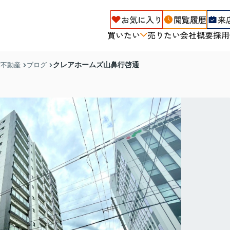
お気に入り
閲覧履歴
来
買いたい
売りたい
会社概要
採用
クレアホームズ山鼻行啓通
ず不動産
ブログ