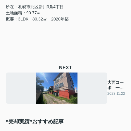
所在：札幌市北区新川3条4丁目
土地面積：90.77㎡
概要：3LDK 80.32㎡ 2020年築
NEXT
大西コー
ポ 一棟
アパート
2023.11.22
”売却実績”おすすめ記事