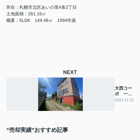
所在：札幌市北区あいの里4条2丁目
土地面積：261.16㎡
概要：5LDK 149.48㎡ 1994年築
NEXT
大西コー
ポ 一棟
アパート
2023.11.22
”売却実績”おすすめ記事