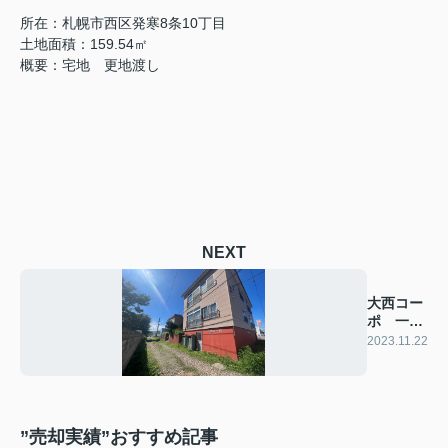
所在：札幌市西区発寒8条10丁目
土地面積：159.54㎡
概要：宅地 更地渡し
NEXT
大西コー
ポ 一棟
アパート
2023.11.22
”売却実績”おすすめ記事