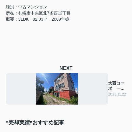
種別：中古マンション
所在：札幌市中央区北7条西12丁目
概要：3LDK 82.33㎡ 2009年築
NEXT
大西コー
ポ 一棟
アパート
2023.11.22
”売却実績”おすすめ記事