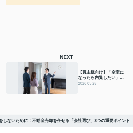
NEXT
【買主様向け】「空室に
なったら内覧したい」は
損をする？居住中物件を
2026.05.28
狙うべき本当の理由
をしないために！不動産売却を任せる「会社選び」3つの重要ポイント