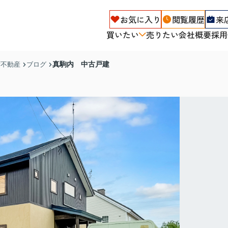
お気に入り
閲覧履歴
来
買いたい
売りたい
会社概要
採用
真駒内 中古戸建
ず不動産
ブログ