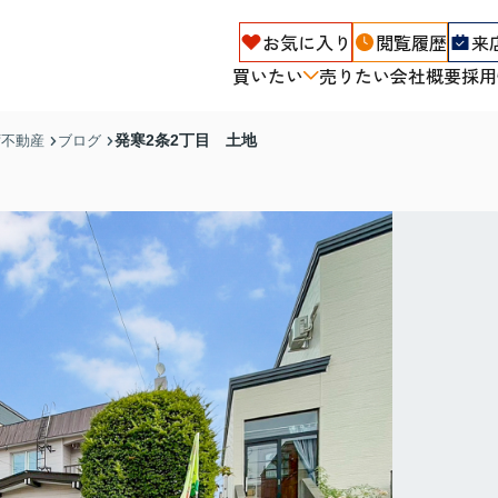
お気に入り
閲覧履歴
来
買いたい
売りたい
会社概要
採用
発寒2条2丁目 土地
ず不動産
ブログ