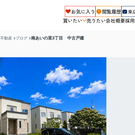
お気に入り
閲覧履歴
来
買いたい
売りたい
会社概要
採用
南あいの里3丁目 中古戸建
ず不動産
ブログ