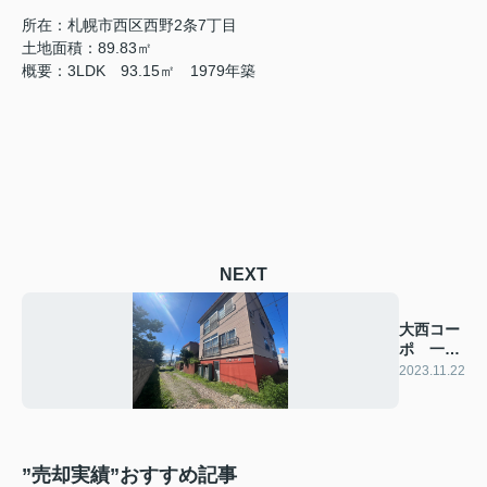
所在：札幌市西区西野2条7丁目
土地面積：89.83㎡
概要：3LDK 93.15㎡ 1979年築
NEXT
大西コー
ポ 一棟
アパート
2023.11.22
”売却実績”おすすめ記事