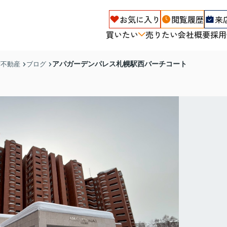
お気に入り
閲覧履歴
来
買いたい
売りたい
会社概要
採用
アパガーデンパレス札幌駅西バーチコート
ず不動産
ブログ