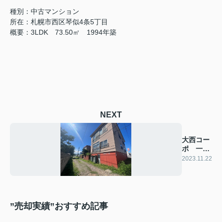
種別：中古マンション
所在：札幌市西区琴似4条5丁目
概要：3LDK 73.50㎡ 1994年築
NEXT
大西コー
ポ 一棟
アパート
2023.11.22
”売却実績”おすすめ記事