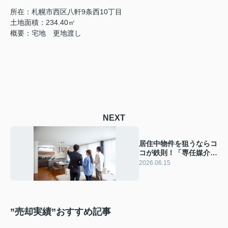
所在：札幌市西区八軒9条西10丁目
土地面積：234.40㎡
概要：宅地 更地渡し
NEXT
居住中物件を狙うならコ
コが鉄則！「専任媒介」
の不動産会社に直接問い
2026.06.15
合わせるべき4つの理由
”売却実績”おすすめ記事