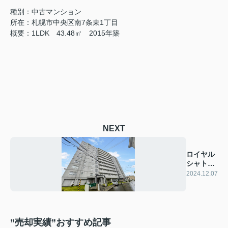
種別：中古マンション
所在：札幌市中央区南7条東1丁目
概要：1LDK 43.48㎡ 2015年築
NEXT
ロイヤル
シャトー
南33条
2024.12.07
”売却実績”おすすめ記事