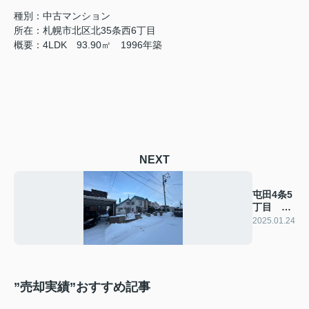
種別：中古マンション
所在：札幌市北区北35条西6丁目
概要：4LDK 93.90㎡ 1996年築
NEXT
屯田4条5
丁目 土
地
2025.01.24
”売却実績”おすすめ記事