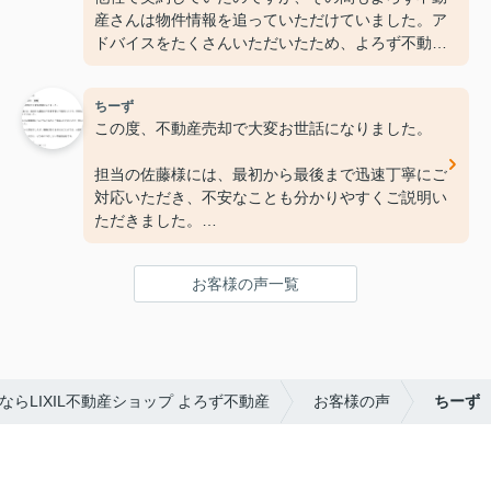
産さんは物件情報を追っていただけていました。ア
ドバイスをたくさんいただいたため、よろず不動産
と契約し直し、想定よりも何ヶ月も早く、高く売る
ことができました。
ちーず
コチラは右も左もわからない素人でしたが、親切丁
この度、不動産売却で大変お世話になりました。
寧に対応していただけ、意見交換も密にできまし
た。
担当の佐藤様には、最初から最後まで迅速丁寧にご
是非とも皆さんにお勧めしたい会社と思いました。
対応いただき、不安なことも分かりやすくご説明い
ありがとうございました。
ただきました。
手続きの流れや必要書類についてもこまめにご連絡
お客様の声一覧
いただけたので、安心してお任せすることができま
した。
長期間悩んでいた売却でしたが、無事に取引を終え
ることができ、大変感謝しております。
らLIXIL不動産ショップ よろず不動産
お客様の声
ちーず
売却を迷われている方に、ぜひおすすめしたい不動
産会社です。