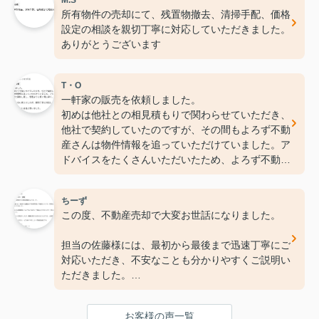
M.S
所有物件の売却にて、残置物撤去、清掃手配、価格
設定の相談を親切丁寧に対応していただきました。
ありがとうございます
T・O
一軒家の販売を依頼しました。
初めは他社との相見積もりで関わらせていただき、
他社で契約していたのですが、その間もよろず不動
産さんは物件情報を追っていただけていました。ア
ドバイスをたくさんいただいたため、よろず不動産
と契約し直し、想定よりも何ヶ月も早く、高く売る
ことができました。
ちーず
コチラは右も左もわからない素人でしたが、親切丁
この度、不動産売却で大変お世話になりました。
寧に対応していただけ、意見交換も密にできまし
た。
担当の佐藤様には、最初から最後まで迅速丁寧にご
是非とも皆さんにお勧めしたい会社と思いました。
対応いただき、不安なことも分かりやすくご説明い
ありがとうございました。
ただきました。
手続きの流れや必要書類についてもこまめにご連絡
お客様の声一覧