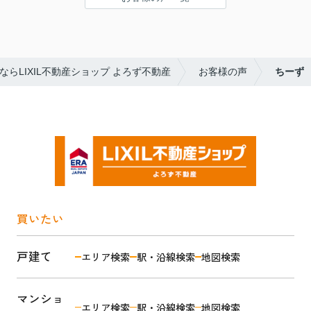
いただけたので、安心してお任せすることができま
した。
長期間悩んでいた売却でしたが、無事に取引を終え
ることができ、大変感謝しております。
らLIXIL不動産ショップ よろず不動産
お客様の声
ちーず
売却を迷われている方に、ぜひおすすめしたい不動
産会社です。
お世話になりました！！
ありがとうございました(#^.^#)！！
買いたい
戸建て
エリア検索
駅・沿線検索
地図検索
マンショ
エリア検索
駅・沿線検索
地図検索