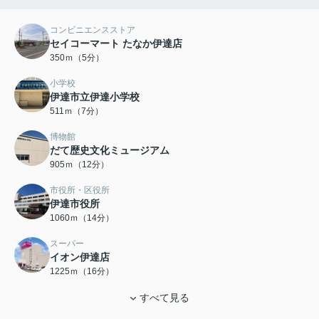
コンビニエンスストア
セイコーマート たなか伊達店
350ｍ（5分）
小学校
伊達市立伊達小学校
511ｍ（7分）
博物館
だて歴史文化ミュージアム
905ｍ（12分）
市役所・区役所
伊達市役所
1060ｍ（14分）
スーパー
イオン伊達店
1225ｍ（16分）
すべて見る