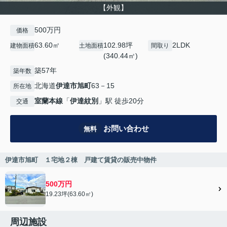
【外観】
500万円
価格
63.60㎡
102.98坪
2LDK
建物面積
土地面積
間取り
(340.44㎡)
築57年
築年数
北海道
伊達市
旭町
63－15
所在地
室蘭本線
「
伊達紋別
」駅 徒歩20分
交通
お問い合わせ
無料
伊達市旭町 １宅地２棟 戸建て賃貸の販売中物件
500万円
19.23坪(63.60㎡)
周辺施設