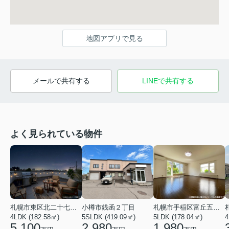
地図アプリで見る
メールで共有する
LINEで共有する
よく見られている物件
札幌市東区北二十七条東２１丁目
小樽市銭函２丁目
札幌市手稲区富丘五条５丁目
4LDK (182.58㎡)
5SLDK (419.09㎡)
5LDK (178.04㎡)
4
5,100
2,980
1,980