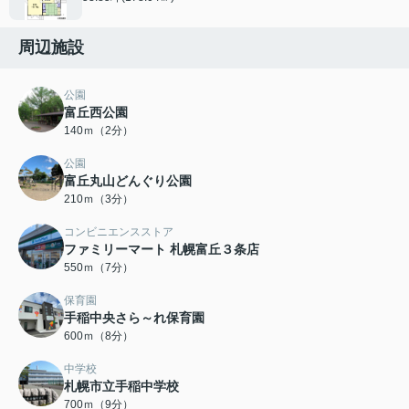
周辺施設
公園
富丘西公園
140ｍ（2分）
公園
富丘丸山どんぐり公園
210ｍ（3分）
コンビニエンスストア
ファミリーマート 札幌富丘３条店
550ｍ（7分）
保育園
手稲中央さら～れ保育園
600ｍ（8分）
中学校
札幌市立手稲中学校
700ｍ（9分）