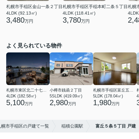
札幌市手稲区金山一条２丁目
札幌市手稲区手稲本町二条５丁目
札幌
4LDK (92.13㎡)
4LDK (118.41㎡)
4LDK
3,480
3,780
2,4
万円
万円
よく見られている物件
札幌市東区北二十七条東２１丁目
小樽市銭函２丁目
札幌市手稲区富丘五条５丁目
4LDK (182.58㎡)
5SLDK (419.09㎡)
5LDK (178.04㎡)
4
5,100
2,980
1,980
万円
万円
万円
札幌市手稲区の戸建て一覧
稲積公園駅
富丘５条５丁目 戸建