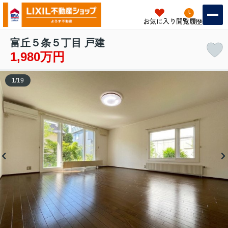
お気に入り
閲覧履歴
富丘５条５丁目 戸建
1,980万円
1
/
19