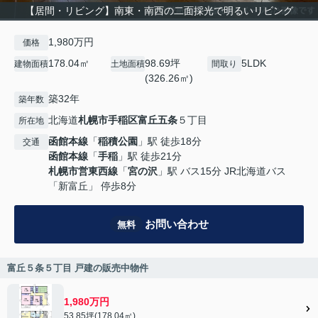
【居間・リビング】南東・南西の二面採光で明るいリビング
1,980万円
価格
178.04㎡
98.69坪
5LDK
建物面積
土地面積
間取り
(326.26㎡)
築32年
築年数
北海道
札幌市手稲区
富丘五条
５丁目
所在地
函館本線
「
稲積公園
」駅 徒歩18分
交通
函館本線
「
手稲
」駅 徒歩21分
札幌市営東西線
「
宮の沢
」駅 バス15分 JR北海道バス
「新富丘」 停歩8分
お問い合わせ
無料
富丘５条５丁目 戸建の販売中物件
1,980万円
53.85坪(178.04㎡)