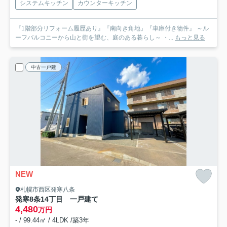
システムキッチン
カウンターキッチン
『1階部分リフォーム履歴あり』『南向き角地』『車庫付き物件』 ～ル
ーフバルコニーから山と街を望む、庭のある暮らし～ ・...
もっと見る
中古一戸建
NEW
札幌市西区発寒八条
発寒8条14丁目 一戸建て
4,480
万円
- / 99.44㎡ / 4LDK /築3年