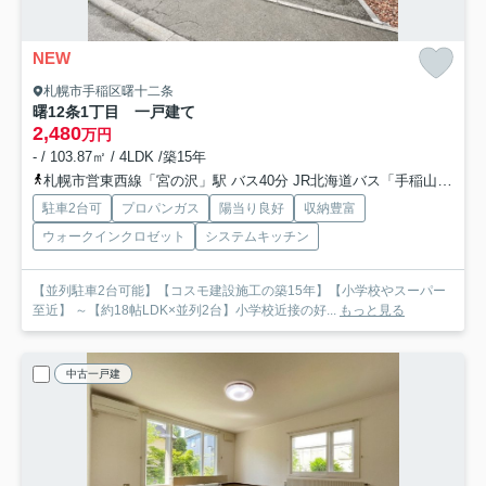
NEW
札幌市手稲区曙十二条
曙12条1丁目 一戸建て
2,480
万円
- / 103.87㎡ / 4LDK /築15年
札幌市営東西線「宮の沢」駅 バス40分 JR北海道バス「手稲山口団地６号棟前」 停歩3分
駐車2台可
プロパンガス
陽当り良好
収納豊富
ウォークインクロゼット
システムキッチン
【並列駐車2台可能】【コスモ建設施工の築15年】【小学校やスーパー
至近】 ～【約18帖LDK×並列2台】小学校近接の好...
もっと見る
中古一戸建