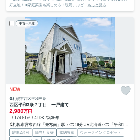
好立地！ ■家庭菜園も楽しめる！現況、ぶど...
もっと見る
中古一戸建
NEW
札幌市西区平和三条
西区平和3条７丁目 一戸建て
2,980
万円
- / 174.51㎡ / 4LDK /築36年
札幌市営東西線「発寒南」駅 バス19分 JR北海道バス「平和1条8丁目」 停歩11分
駐車2台可
陽当り良好
収納豊富
ウォークインクロゼット