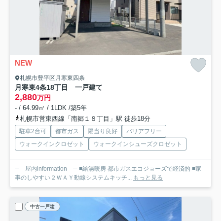
NEW
札幌市豊平区月寒東四条
月寒東4条18丁目 一戸建て
2,880
万円
- / 64.99㎡ / 1LDK /築5年
札幌市営東西線「南郷１８丁目」駅 徒歩18分
駐車2台可
都市ガス
陽当り良好
バリアフリー
ウォークインクロゼット
ウォークインシューズクロゼット
─ 屋内information ─ ■給湯暖房 都市ガスエコジョーズで経済的 ■家
事のしやすい２ＷＡＹ動線システムキッチ...
もっと見る
中古一戸建