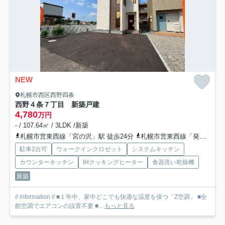
NEW
札幌市西区西野四条
西野４条７丁目 新築戸建
4,780
万円
- / 107.64㎡ / 3LDK /新築
札幌市営東西線「宮の沢」駅 徒歩24分
札幌市営東西線「発寒南」駅 徒歩27分
駐車2台可
ウォークインクロゼット
システムキッチン
カウンターキッチン
IHクッキングヒーター
食器洗い乾燥機
新築
// information // ■１年中、家中どこでも快適な温度を保つ「Z空調」 ■全
館空調でエアコンの設置不要 ■...
もっと見る