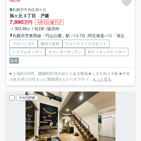
NEW
札幌市中央区旭ケ丘
旭ヶ丘３丁目 戸建
7,990
万円
4月3日 値下げ
- / 303.49㎡ / 6LDK /築35年
札幌市営東西線「円山公園」駅 バス7分 JR北海道バス「旭丘高校前」 停歩2分
プロパンガス
陽当り良好
ウォークインクロゼット
システムキッチン
カウンターキッチン
IHクッキングヒーター
動画
■ 土地約103坪、建物約91坪のゆとりある敷地 ■ ＬＤＫ約２８帖 ■ 中央
の吹き抜けが住まいに開放感をもたらすデザイ...
もっと見る
中古一戸建