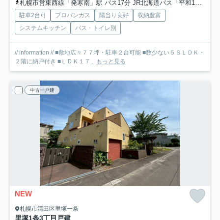
札幌市営東西線「発寒南」駅 バス17分 JR北海道バス「平和1条3丁目」 停歩3分
駐車2台可
プロパンガス
陽当り良好
収納豊富
システムキッチン
バス・トイレ別
// information // ■敷地広々７７坪・駐車２台可能 ■数少ない５ＳＬＤＫ・
２階に納戸付き ■ＬＤＫ１７...
もっと見る
中古一戸建
NEW
札幌市清田区里塚一条
里塚1条3丁目戸建