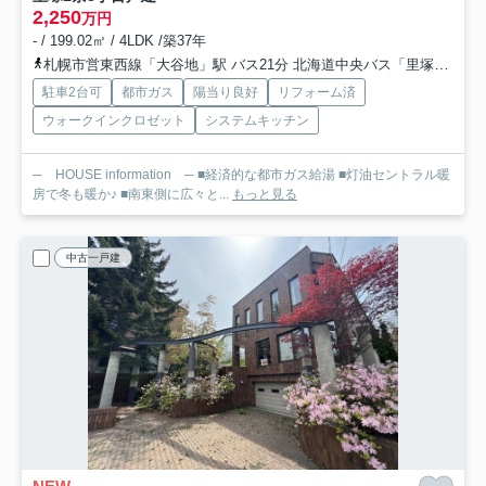
2,250
万円
- / 199.02㎡ / 4LDK /築37年
札幌市営東西線「大谷地」駅 バス21分 北海道中央バス「里塚市営団地前」 停歩5分
駐車2台可
都市ガス
陽当り良好
リフォーム済
ウォークインクロゼット
システムキッチン
─ HOUSE information ─ ■経済的な都市ガス給湯 ■灯油セントラル暖
房で冬も暖か♪ ■南東側に広々と...
もっと見る
中古一戸建