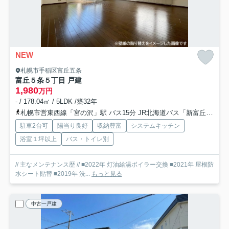
NEW
札幌市手稲区富丘五条
富丘５条５丁目 戸建
1,980
万円
- / 178.04㎡ / 5LDK /築32年
札幌市営東西線「宮の沢」駅 バス15分 JR北海道バス「新富丘」 停歩8分
駐車2台可
陽当り良好
収納豊富
システムキッチン
浴室１坪以上
バス・トイレ別
// 主なメンテナンス歴 // ■2022年 灯油給湯ボイラー交換 ■2021年 屋根防
水シート貼替 ■2019年 洗...
もっと見る
中古一戸建