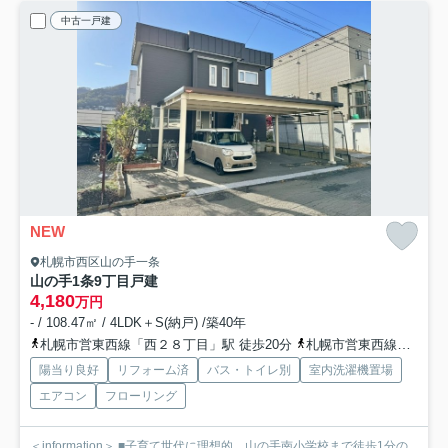
中古一戸建
NEW
札幌市西区山の手一条
山の手1条9丁目戸建
4,180
万円
- / 108.47㎡ / 4LDK＋S(納戸) /築40年
札幌市営東西線「西２８丁目」駅 徒歩20分
札幌市営東西線「琴似」駅 徒歩22分
陽当り良好
リフォーム済
バス・トイレ別
室内洗濯機置場
エアコン
フローリング
＜information＞ ■子育て世代に理想的。山の手南小学校まで徒歩1分の