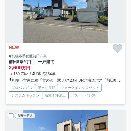
NEW
札幌市手稲区前田八条
前田8条9丁目 一戸建て
2,600
万円
- / 150.70㎡ / 4LDK /築34年
札幌市営東西線「宮の沢」駅 バス23分 JR北海道バス「前田8条9丁目」 停歩5分
プロパンガス
陽当り良好
ウォークインクロゼット
システムキッチン
浴室１坪以上
バス・トイレ別
新築一戸建