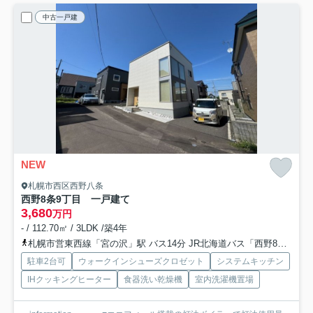
中古一戸建
NEW
札幌市西区西野八条
西野8条9丁目 一戸建て
3,680
万円
- / 112.70㎡ / 3LDK /築4年
札幌市営東西線「宮の沢」駅 バス14分 JR北海道バス「西野8条8丁目」 停歩4分
駐車2台可
ウォークインシューズクロゼット
システムキッチン
IHクッキングヒーター
食器洗い乾燥機
室内洗濯機置場