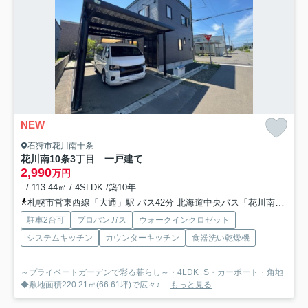
NEW
石狩市花川南十条
花川南10条3丁目 一戸建て
2,990
万円
- / 113.44㎡ / 4SLDK /築10年
札幌市営東西線「大通」駅 バス42分 北海道中央バス「花川南9条3丁目」 停歩7分
駐車2台可
プロパンガス
ウォークインクロゼット
システムキッチン
カウンターキッチン
食器洗い乾燥機
～プライベートガーデンで彩る暮らし～・4LDK+S・カーポート・角地
◆敷地面積220.21㎡(66.61坪)で広々♪ ...
もっと見る