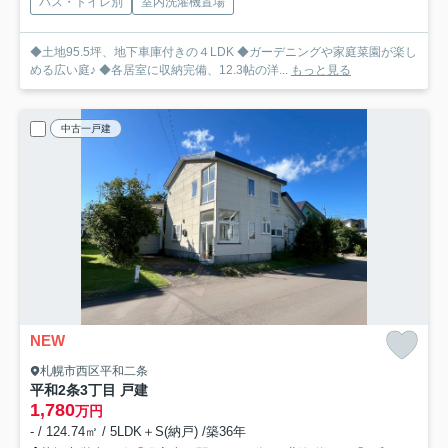
バス・トイレ別
室内洗濯機置場
◆土地95.5坪、地下車庫付きの４LDK ◆ガーデニングや家庭菜園が楽し
める広い庭♪ ◆各居室に収納完備、12.3帖の洋...
もっと見る
中古一戸建
NEW
札幌市西区平和二条
平和2条3丁目 戸建
1,780
万円
- / 124.74㎡ / 5LDK＋S(納戸) /築36年