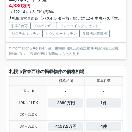
4,380
万円
- / 122.14㎡ / 3LDK /築3年
札幌市営東西線「バスセンター前」駅 バス12分 中央バス「本町一条５丁目」 停歩3分
駐車2台可
プロパンガス
ウォークインクロゼット
システムキッチン
カウンターキッチン
食器洗い乾燥機
// information // ■令和4年築。東栄住宅施工の築浅物件 ■目の前は公園。
建物がなく、視線が抜ける開放...
もっと見る
札幌市営東西線の掲載物件の価格相場
価格相場
募集件数
-
-
1R～1K
2880万円
1件
1DK～1LDK
-
-
2K～2LDK
4157.5万円
4件
3K～3LDK