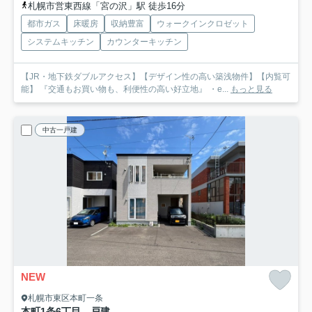
札幌市営東西線「宮の沢」駅 徒歩16分
都市ガス
床暖房
収納豊富
ウォークインクロゼット
システムキッチン
カウンターキッチン
【JR・地下鉄ダブルアクセス】【デザイン性の高い築浅物件】【内覧可
能】 『交通もお買い物も、利便性の高い好立地』 ・e...
もっと見る
中古一戸建
NEW
札幌市東区本町一条
本町1条6丁目 戸建