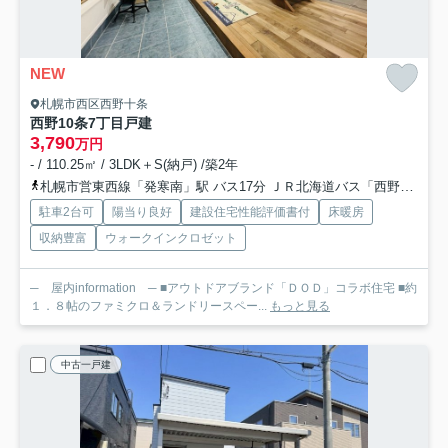
NEW
札幌市西区西野十条
西野10条7丁目戸建
3,790
万円
- / 110.25㎡ / 3LDK＋S(納戸) /築2年
札幌市営東西線「発寒南」駅 バス17分 ＪＲ北海道バス「西野第二」 停歩4分
駐車2台可
陽当り良好
建設住宅性能評価書付
床暖房
収納豊富
ウォークインクロゼット
─ 屋内information ─ ■アウトドアブランド「ＤＯＤ」コラボ住宅 ■約
１．８帖のファミクロ＆ランドリースペー...
もっと見る
中古一戸建