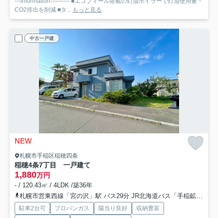
---information---------- ■エコフィール搭載の灯油ボイラーで灯油使用量・
CO2排出を削減 ■タ...
もっと見る
中古一戸建
NEW
札幌市手稲区稲穂四条
稲穂4条7丁目 一戸建て
1,880
万円
- / 120.43㎡ / 4LDK /築36年
札幌市営東西線「宮の沢」駅 バス29分 JR北海道バス「手稲鉱山通」 停歩7分
駐車2台可
プロパンガス
陽当り良好
収納豊富