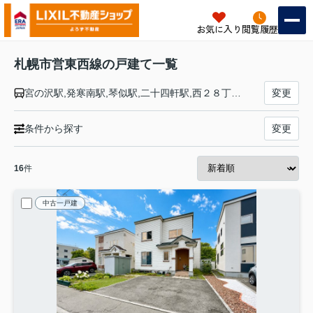
お気に入り
閲覧履歴
札幌市営東西線の戸建て一覧
宮の沢駅,発寒南駅,琴似駅,二十四軒駅,西２８丁目駅,円山公園駅,西１８丁目駅,西１１丁目駅,大通駅,バスセンター前駅,菊水駅,東札幌駅,白石駅,南郷７丁目駅,南郷１３丁目駅,南郷１８丁目駅,大谷地駅,ひばりが丘駅,新札幌駅
変更
条件から探す
変更
16
件
中古一戸建