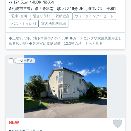
- / 174.51㎡ / 4LDK /築36年
札幌市営東西線「発寒南」駅 バス19分 JR北海道バス「平和1条8丁目」 停歩11分
駐車2台可
陽当り良好
収納豊富
ウォークインクロゼット
バス・トイレ別
室内洗濯機置場
◆土地95.5坪、地下車庫付きの４LDK ◆ガーデニングや家庭菜園が楽し
める広い庭♪ ◆各居室に収納完備、12.3帖の洋...
もっと見る
中古一戸建
NEW