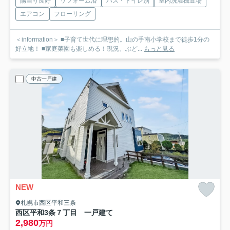
陽当り良好
リフォーム済
バス・トイレ別
室内洗濯機置場
エアコン
フローリング
＜information＞ ■子育て世代に理想的。山の手南小学校まで徒歩1分の
好立地！ ■家庭菜園も楽しめる！現況、ぶど...
もっと見る
中古一戸建
NEW
札幌市西区平和三条
西区平和3条７丁目 一戸建て
2,980
万円