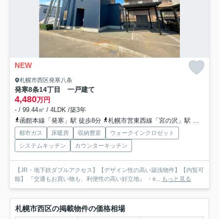
NEW
札幌市西区発寒八条
発寒8条14丁目 一戸建て
4,480
万円
- / 99.44㎡ / 4LDK /築3年
函館本線「発寒」駅 徒歩8分
札幌市営東西線「宮の沢」駅 徒歩16分
都市ガス
床暖房
収納豊富
ウォークインクロゼット
システムキッチン
カウンターキッチン
【JR・地下鉄ダブルアクセス】【デザイン性の高い築浅物件】【内覧可
能】 『交通もお買い物も、利便性の高い好立地』 ・e...
もっと見る
札幌市西区の掲載物件の価格相場