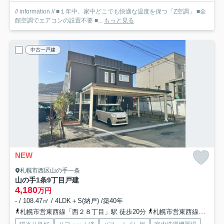
// information // ■１年中、家中どこでも快適な温度を保つ「Z空調」 ■全
館空調でエアコンの設置不要 ■...
もっと見る
中古一戸建
NEW
札幌市西区山の手一条
山の手1条9丁目戸建
4,180
万円
- / 108.47㎡ / 4LDK＋S(納戸) /築40年
札幌市営東西線「西２８丁目」駅 徒歩20分
札幌市営東西線「琴似」駅 徒歩22分