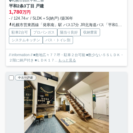
札幌市西区平和二条
平和2条3丁目 戸建
1,780
万円
- / 124.74㎡ / 5LDK＋S(納戸) /築36年
札幌市営東西線「発寒南」駅 バス17分 JR北海道バス「平和1条3丁目」 停歩3分
駐車2台可
プロパンガス
陽当り良好
収納豊富
システムキッチン
バス・トイレ別
// information // ■敷地広々７７坪・駐車２台可能 ■数少ない５ＳＬＤＫ・
２階に納戸付き ■ＬＤＫ１７...
もっと見る
中古一戸建