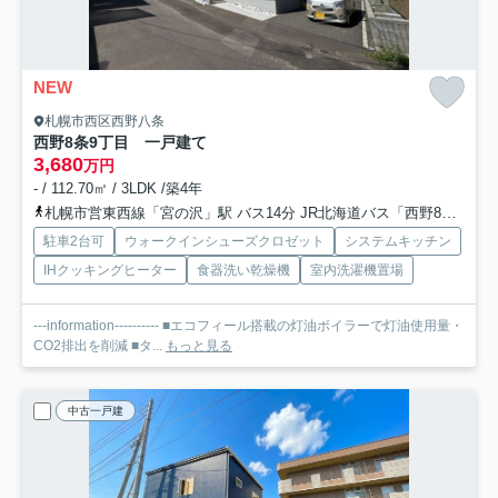
NEW
札幌市西区西野八条
西野8条9丁目 一戸建て
3,680
万円
- / 112.70㎡ / 3LDK /築4年
札幌市営東西線「宮の沢」駅 バス14分 JR北海道バス「西野8条8丁目」 停歩4分
駐車2台可
ウォークインシューズクロゼット
システムキッチン
IHクッキングヒーター
食器洗い乾燥機
室内洗濯機置場
---information---------- ■エコフィール搭載の灯油ボイラーで灯油使用量・
CO2排出を削減 ■タ...
もっと見る
中古一戸建