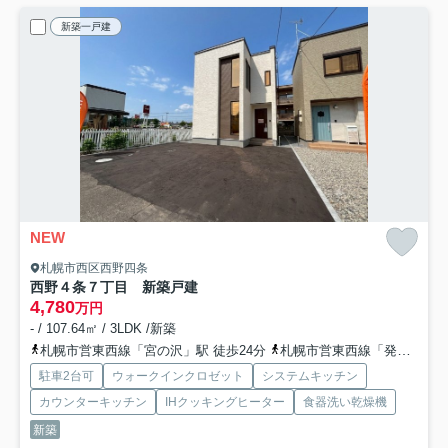
新築一戸建
NEW
札幌市西区西野四条
西野４条７丁目 新築戸建
4,780
万円
- / 107.64㎡ / 3LDK /新築
札幌市営東西線「宮の沢」駅 徒歩24分
札幌市営東西線「発寒南」駅 徒歩27分
駐車2台可
ウォークインクロゼット
システムキッチン
カウンターキッチン
IHクッキングヒーター
食器洗い乾燥機
新築