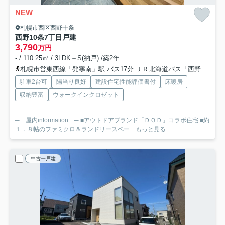
NEW
札幌市西区西野十条
西野10条7丁目戸建
3,790
万円
- / 110.25㎡ / 3LDK＋S(納戸) /築2年
札幌市営東西線「発寒南」駅 バス17分 ＪＲ北海道バス「西野第二」 停歩4分
駐車2台可
陽当り良好
建設住宅性能評価書付
床暖房
収納豊富
ウォークインクロゼット
─ 屋内information ─ ■アウトドアブランド「ＤＯＤ」コラボ住宅 ■約
１．８帖のファミクロ＆ランドリースペー...
もっと見る
中古一戸建