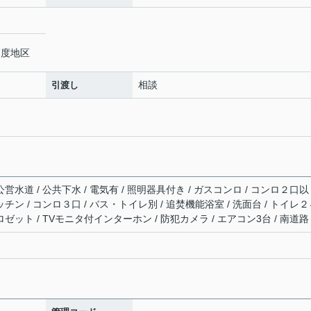
高度地区
相談
引渡し
営水道 / 公共下水 / 電気有 / 照明器具付き / ガスコンロ / コンロ２口以
ッチン / コンロ３口 / バス・トイレ別 / 追焚機能浴室 / 洗面台 / トイレ
ロゼット / TVモニタ付インターホン / 防犯カメラ / エアコン3台 / 南道路