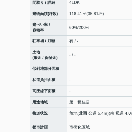
4LDK
間取り / 詳細
118.41㎡(35.81坪)
建物面積(坪数)
建ぺい率 /
60%/200%
容積率
駐車場 / 月額
有 / -
土地
- / -
(敷金 / 保証金)
-
傾斜地部分面積
-
私道負担面積
-
高圧線下面積
第一種住居
用途地域
角地(北西 公道 5.4m)(南 私道 4.0
接道状況
市街化区域
都市計画