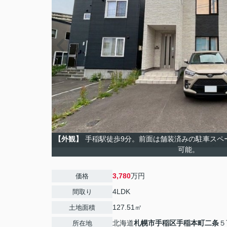
【外観】
手稲駅徒歩9分。前面は舗装済みの駐車スペ
可能。
3,780
万円
価格
4LDK
間取り
127.51㎡
土地面積
北海道
札幌市手稲区
手稲本町二条
５
所在地