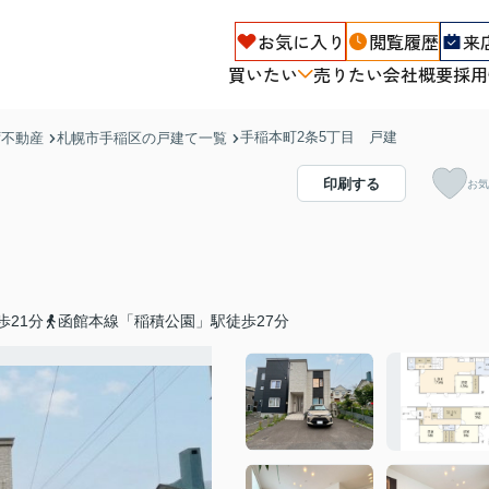
お気に入り
閲覧履歴
来
買いたい
売りたい
会社概要
採用
手稲本町2条5丁目 戸建
ず不動産
札幌市手稲区の戸建て一覧
印刷する
お気
歩21分
函館本線「稲積公園」駅徒歩27分