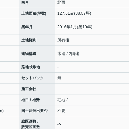
北西
向き
127.51㎡(38.57坪)
土地面積(坪数)
2016年1月(築10年)
築年月
所有権
土地権利
木造 / 2階建
建物構造
-
路地状敷地
無
セットバック
-
施工会社
宅地 / -
地目 / 地勢
m)
不要
国土法届出要否
総区画数 /
-/-
販売区画数