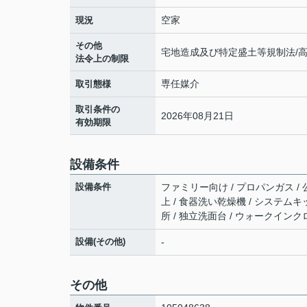
空家
現況
その他
宅地造成及び特定盛土等規制法/
法令上の制限
専任媒介
取引態様
取引条件の
2026年08月21日
有効期限
設備条件
設備条件
ファミリー向け / プロパンガス / 公
上 / 食器洗い乾燥機 / システムキ
所 / 独立洗面台 / ウォークインク
設備(その他)
-
その他