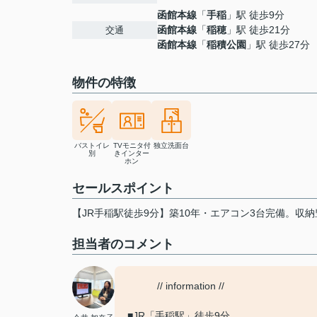
函館本線
「
手稲
」駅 徒歩9分
函館本線
「
稲穂
」駅 徒歩21分
交通
函館本線
「
稲積公園
」駅 徒歩27分
物件の特徴
バストイレ
TVモニタ付
独立洗面台
別
きインター
ホン
セールスポイント
【JR手稲駅徒歩9分】築10年・エアコン3台完備。収
担当者のコメント
// information //
■JR「手稲駅」徒歩9分