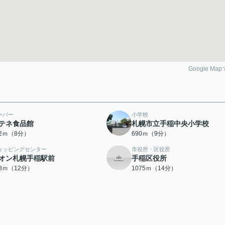
Google Ma
ーパー
小学校
テネ食品館
札幌市立手稲中央小学校
72ｍ（8分）
690ｍ（9分）
ョッピングセンター
市役所・区役所
オン札幌手稲駅前
手稲区役所
48ｍ（12分）
1075ｍ（14分）