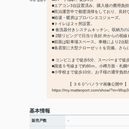
今井 加奈子
■エアコン3台設置済み、購入後の費用負
■民泊運営中で都度清掃をしており、良好
■給湯・暖房はプロパンエコジョーズ。
■トイレは２ヶ所設置。
■ 食洗器付きシステムキッチン。収納力
■ 2階リビングで日当り良好.外からの視
■前面は駐車場スペース。車種により2台
■各居室に大型クローゼットを完備。さら
■ コンビニまで徒歩5分、スーパーまで徒
■国道５号線まで約80ｍ。小樽方面・札
■小学校まで徒歩10分。お子様の通学負
【 ３６０°パノラマ画像公開中 】
https://my.matterport.com/show/?m=Wv
基本情報
-
販売戸数