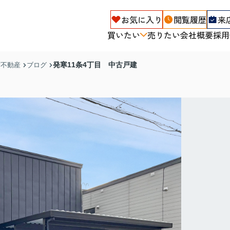
お気に入り
閲覧履歴
来
買いたい
売りたい
会社概要
採用
発寒11条4丁目 中古戸建
ず不動産
ブログ