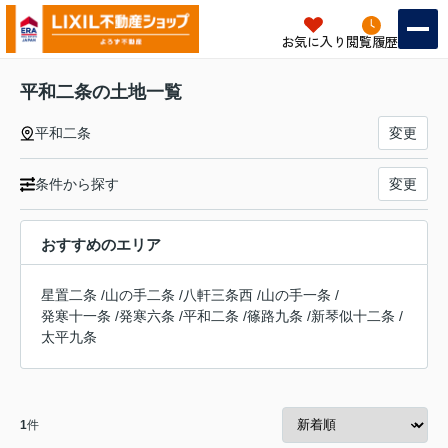
お気に入り
閲覧履歴
平和二条の土地一覧
平和二条
変更
条件から探す
変更
おすすめのエリア
星置二条
/
山の手二条
/
八軒三条西
/
山の手一条
/
発寒十一条
/
発寒六条
/
平和二条
/
篠路九条
/
新琴似十二条
/
太平九条
1
件