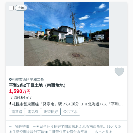
売地
札幌市西区平和二条
平和2条2丁目土地（南西角地）
1,590
万円
- / 264.64㎡ / -
札幌市営東西線「発寒南」駅 バス10分 ＪＲ北海道バス「平和1条3丁目」 停歩3分
南道路
電気有
眺望良好
公共下水
─ 物件特徴 ─ ■ 日当たり良好で開放感あふれる南西角地。ゆとりあ
る生活空間を設計可能 ■ 二世帯住宅や庭付き平屋、...
もっと見る