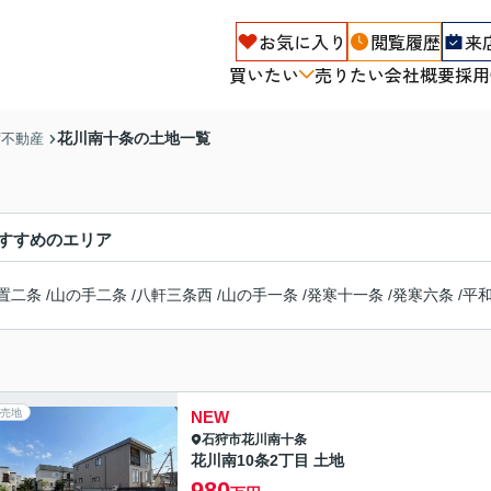
お気に入り
閲覧履歴
来
買いたい
売りたい
会社概要
採用
花川南十条の土地一覧
ず不動産
すすめのエリア
置二条
/
山の手二条
/
八軒三条西
/
山の手一条
/
発寒十一条
/
発寒六条
/
平
売地
NEW
石狩市
花川南十条
花川南10条2丁目 土地
980