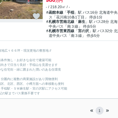
万円
- / 218.20㎡ / -
函館本線
「
手稲
」駅 バス16分 北海道中
ス「花川南10条1丁目」 停歩1分
札幌市営南北線
「
麻生
」駅 バス28分 北
中央バス「南３線」 停歩5分
札幌市営東西線
「
宮の沢
」駅 バス32分 
道中央バス「南３線」 停歩5分
 敷地広々６６坪・現況更地の整形地 //
築条件無し・お好きな会社で建築可能
西向きで日当り良好・手稲山を見渡せます
静な住宅街・緑に囲まれた潤いのある住環境
５分圏内に複数の商業施設があり買物便利
稲区、北区、西区、小樽方面への車移動も便利
Ｒ手稲駅・ＳＷ麻生駅・宮の沢駅にアクセス可能
記の駅までバス乗換不要です
1