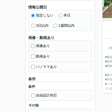
情報公開日
指定しない
本日
3日以内
1週間以内
画像・動画あり
画像あり
//
動画あり
■建
■南
■閑
パノラマあり
■車
条件
■手
■Ｊ
条件
※上
自由設計対応
その他