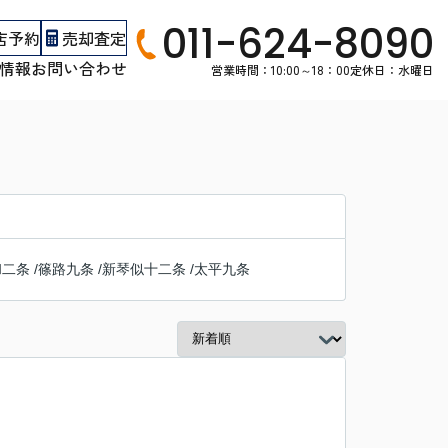
011-624-8090
店予約
売却査定
情報
お問い合わせ
営業時間：10:00～18：00
定休日：水曜日
和二条
/
篠路九条
/
新琴似十二条
/
太平九条