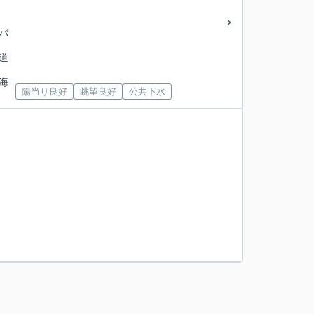
央バ
海道
北海
陽当り良好
眺望良好
公共下水