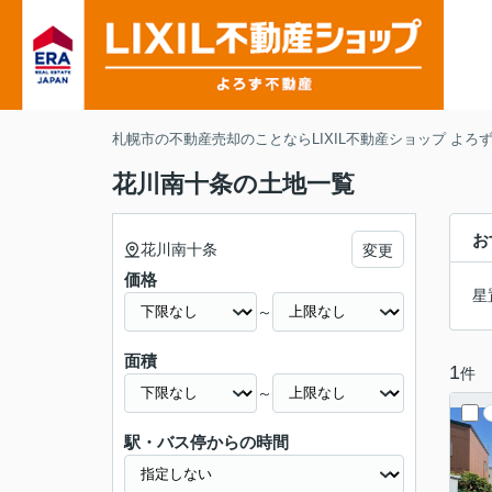
札幌市の不動産売却のことならLIXIL不動産ショップ よろ
花川南十条の土地一覧
お
花川南十条
変更
価格
星
～
面積
1
件
～
駅・バス停からの時間