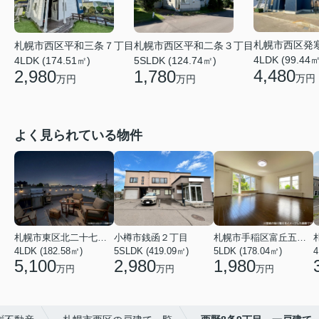
札幌市西区発
札幌市西区平和三条７丁目
札幌市西区平和二条３丁目
4LDK (99.44㎡
4LDK (174.51㎡)
5SLDK (124.74㎡)
4,480
2,980
1,780
万円
万円
万円
よく見られている物件
札幌市東区北二十七条東２１丁目
小樽市銭函２丁目
札幌市手稲区富丘五条５丁目
4LDK (182.58㎡)
5SLDK (419.09㎡)
5LDK (178.04㎡)
4
5,100
2,980
1,980
万円
万円
万円