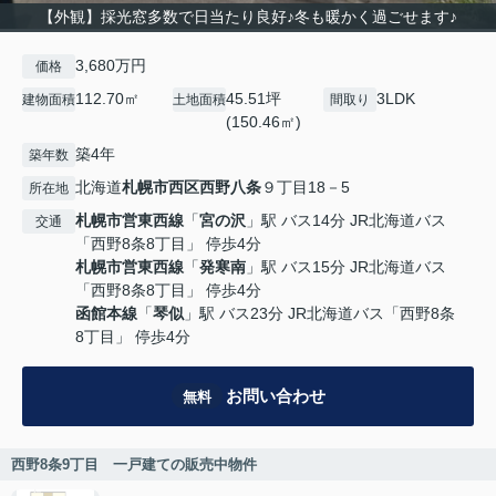
【外観】採光窓多数で日当たり良好♪冬も暖かく過ごせます♪
3,680万円
価格
112.70㎡
45.51坪
3LDK
建物面積
土地面積
間取り
(150.46㎡)
築4年
築年数
北海道
札幌市西区
西野八条
９丁目18－5
所在地
札幌市営東西線
「
宮の沢
」駅 バス14分 JR北海道バス
交通
「西野8条8丁目」 停歩4分
札幌市営東西線
「
発寒南
」駅 バス15分 JR北海道バス
「西野8条8丁目」 停歩4分
函館本線
「
琴似
」駅 バス23分 JR北海道バス「西野8条
8丁目」 停歩4分
お問い合わせ
無料
西野8条9丁目 一戸建ての販売中物件