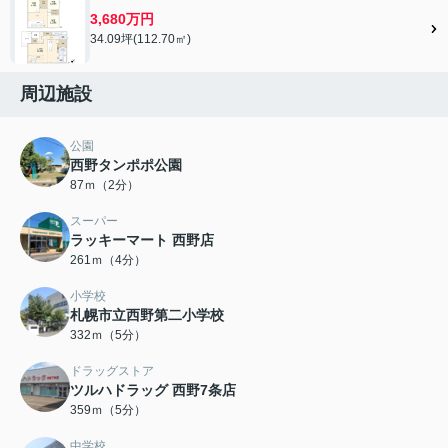
3,680万円
34.09坪(112.70㎡)
周辺施設
公園
西野タンポポ公園
87ｍ（2分）
スーパー
ラッキーマート 西野店
261ｍ（4分）
小学校
札幌市立西野第二小学校
332ｍ（5分）
ドラッグストア
ツルハドラッグ 西野7条店
359ｍ（5分）
中学校