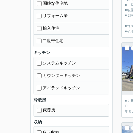
閑静な住宅地
■Ｌ
■各
リフォーム済
■２
■コ
輸入住宅
■イ
二世帯住宅
キッチン
システムキッチン
カウンターキッチン
アイランドキッチン
冷暖房
■Ｊ
Ｄ・
床暖房
年６
収納
床下収納