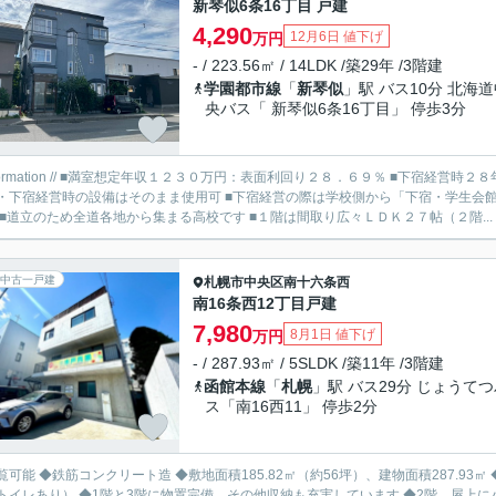
新琴似6条16丁目 戸建
4,290
12月6日 値下げ
万円
- / 223.56㎡ / 14LDK /築29年 /3階建
学園都市線
「
新琴似
」駅 バス10分 北海
央バス「 新琴似6条16丁目」 停歩3分
３０万円：表面利回り２８．６９％ ■下宿経営時２８年間は満室：実質利回り１５．１６％ ■元下宿につき豊富な部
・下宿経営時の設備はそのまま使用可 ■下宿経営の際は学校側から「下宿・学生会館
多数 ■道立のため全道各地から集まる高校です ■１階は間取り広々ＬＤＫ２７帖（２階...
中古一戸建
札幌市中央区
南十六条西
南16条西12丁目戸建
7,980
8月1日 値下げ
万円
- / 287.93㎡ / 5SLDK /築11年 /3階建
函館本線
「
札幌
」駅 バス29分 じょうて
ス「南16西11」 停歩2分
覧可能 ◆鉄筋コンクリート造 ◆敷地面積185.82㎡（約56坪）、建物面積287.93
トイレあり） ◆1階と3階に物置完備、その他収納も充実しています ◆2階、屋上