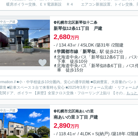
 暖房ボイラー交換、ＥＶ電源新設 Ｒ４ エアコン新規設置、トイレ交換、落雪
中古一戸建
札幌市北区
新琴似十二条
新琴似12条11丁目 戸建
2,680
万円
- / 134.43㎡ / 4SLDK /築31年 /2階建
学園都市線
「
新琴似
」駅 徒歩21分
北海道中央バス「新琴似12条6丁目」バス
下車 徒歩10分
北海道中央バス「新琴似8条6丁目」バス
車 徒歩15分
 information // ■小・中学校徒歩10分圏内。安心の通学距離 ■収納豊富。大容量
スペース３台で来客時も安心 ■2025年3月リフォーム完成! ・リフォーム内容 【交換】キッチン、ユニットバス、洗面台、トイレ、建
玄関ドア、ボイラー 【床壁】全室クロス交換・フローリング上貼り 【その...
もっと
中古一戸建
札幌市北区
南あいの里
南あいの里３丁目 戸建
2,890
万円
- / 118.41㎡ / 4LDK＋S(納戸) /築18年 /2階