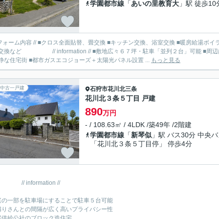
学園都市線
「
あいの里教育大
」駅 徒歩10
替、畳交換 ■キッチン交換、浴室交換 ■暖房給湯ボイラー交換 ■トイレ２箇所交換 ■洗面化粧台交換 ■建具一部補修、
広々６７坪・駐車「並列２台」可能 ■周辺は同年代の建物が多く綺麗な街並み ■大きな公園もあり緑豊か
静な住宅街 ■都市ガスエコジョーズ＋太陽光パネル設置 ...
もっと見る
中古一戸建
石狩市
花川北三条
花川北３条５丁目 戸建
890
万円
- / 108.63㎡ / 4LDK /築49年 /2階建
学園都市線
「
新琴似
」駅 バス30分 中央
「花川北３条５丁目停」 停歩4分
information //
庭の一部を駐車場にすることで駐車５台可能
隣りさんとの間隔が広く高いプライバシー性
宅供給公社のブロック造住宅