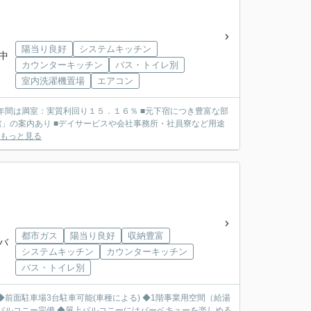
陽当り良好
システムキッチン
道中
カウンターキッチン
バス・トイレ別
室内洗濯機置場
エアコン
」の案内あり ■デイサービスや会社事務所・社員寮など用途
もっと見る
都市ガス
陽当り良好
収納豊富
つバ
システムキッチン
カウンターキッチン
バス・トイレ別
㎡ ◆前面駐車場3台駐車可能(車種による) ◆1階事業用空間（給湯
にバルコニー完備 ◆屋上バルコニーにはバーベキューを楽しめる