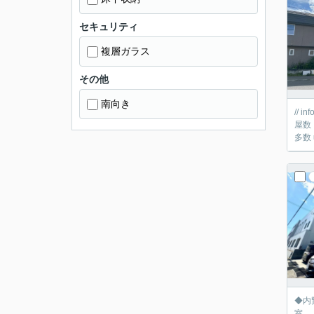
セキュリティ
複層ガラス
その他
南向き
// information // ■満室想定年収１２
屋数
◆内
室、