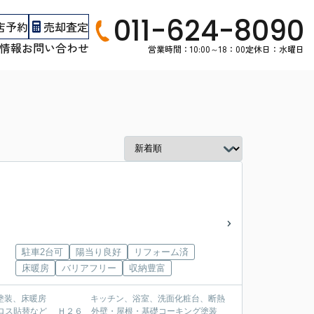
011-624-8090
店予約
売却査定
情報
お問い合わせ
営業時間：10:00～18：00
定休日：水曜日
駐車2台可
陽当り良好
リフォーム済
床暖房
バリアフリー
収納豊富
替など Ｈ２６ 外壁・屋根・基礎コーキング塗装