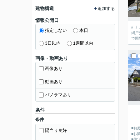
建物構造
追加する
情報公開日
// リフォーム内容 // ■クロス全面貼
指定しない
本日
網戸交換など // information // ■敷地
で閑
3日以内
1週間以内
画像・動画あり
画像あり
動画あり
パノラマあり
条件
// 
条件
■お
陽当り良好
■お
■住