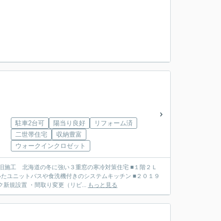
駐車2台可
陽当り良好
リフォーム済
二世帯住宅
収納豊富
ウォークインクロゼット
旧施工 北海道の冬に強い３重窓の寒冷対策住宅 ■１階２Ｌ
ットバスや食洗機付きのシステムキッチン ■２０１９
規設置 ・間取り変更（リビ...
もっと見る