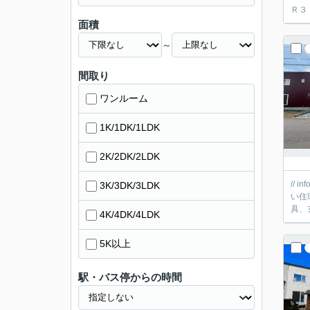
Ｒ３
面積
～
間取り
ワンルーム
1K/1DK/1LDK
2K/2DK/2LDK
//
3K/3DK/3LDK
い住環境 ■駐車
具、
4K/4DK/4LDK
5K以上
駅・バス停からの時間