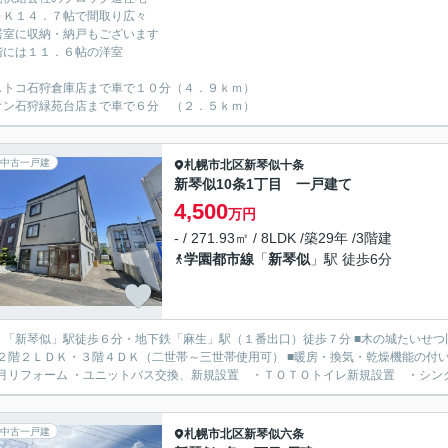
ＤＫ１４．７帖で間取り広々
居室に収納・納戸もございます
階には１１．６帖の洋室
ストコ石狩倉庫店まで車で１０分（４．９ｋｍ）
オン石狩緑苑台店まで車で６分 （２．５ｋｍ）
中古一戸建
札幌市北区
新琴似十条
新琴似10条1丁目 一戸建て
4,500
万円
- / 271.93㎡ / 8LDK /築29年 /3階建
学園都市線
「
新琴似
」駅 徒歩6分
Ｒ「新琴似」駅徒歩６分・地下鉄「麻生」駅（１番出口）徒歩７分 ■木の城たいせつ
２階２ＬＤＫ・３階４ＤＫ（二世帯～三世帯使用可） ■暖房・換気・乾燥機能の付いたユニ
月リフォーム ・ユニットバス交換、新規設置 ・ＴＯＴＯトイレ新規設置 ・シンク新
中古一戸建
札幌市北区
新琴似六条