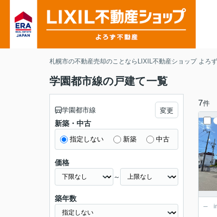
札幌市の不動産売却のことならLIXIL不動産ショップ よろ
学園都市線の戸建て一覧
7
件
学園都市線
変更
新築・中古
指定しない
新築
中古
価格
～
築年数
─ information ─ ■内
内