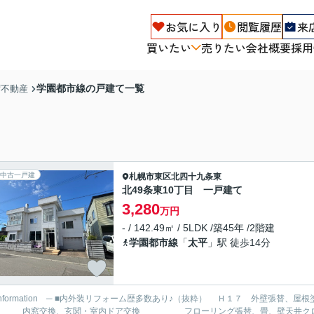
お気に入り
閲覧履歴
来
買いたい
売りたい
会社概要
採用
学園都市線の戸建て一覧
ず不動産
中古一戸建
札幌市東区
北四十九条東
北49条東10丁目 一戸建て
3,280
万円
- / 142.49㎡ / 5LDK /築45年 /2階建
学園都市線
「
太平
」駅 徒歩14分
外装リフォーム歴多数あり♪（抜粋） Ｈ１７ 外壁張替、屋根塗装、床暖房 キッチン、浴室、洗面化粧台、断熱
窓交換、玄関・室内ドア交換 フローリング張替、畳、壁天井クロス貼