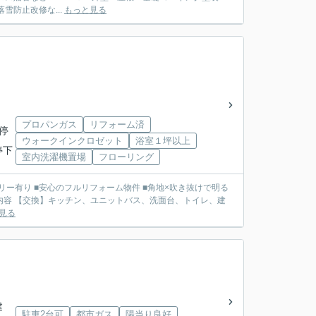
防止改修な...
もっと見る
プロパンガス
リフォーム済
停
ウォークインクロゼット
浴室１坪以上
停下
室内洗濯機置場
フローリング
のパントリー有り ■安心のフルリフォーム物件 ■角地×吹き抜けで明る
見る
建
駐車2台可
都市ガス
陽当り良好