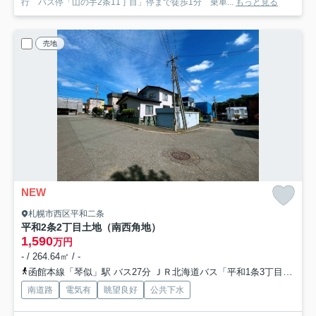
行 バス停「山の手2条11丁目」停まで徒歩1分 乗車...
もっと見る
売地
NEW
札幌市西区平和二条
平和2条2丁目土地（南西角地）
1,590
万円
- / 264.64㎡ / -
函館本線「琴似」駅 バス27分 ＪＲ北海道バス「平和1条3丁目」 停歩3分
南道路
電気有
眺望良好
公共下水