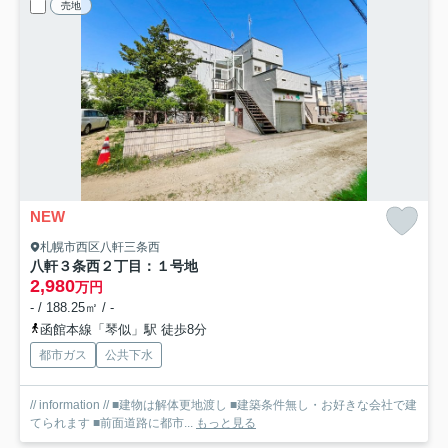
売地
NEW
札幌市西区八軒三条西
八軒３条西２丁目：１号地
2,980
万円
- / 188.25㎡ / -
函館本線「琴似」駅 徒歩8分
都市ガス
公共下水
// information // ■建物は解体更地渡し ■建築条件無し・お好きな会社で建
てられます ■前面道路に都市...
もっと見る