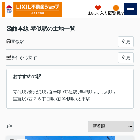
お気に入り
閲覧履歴
函館本線 琴似駅の土地一覧
琴似駅
変更
条件から探す
変更
おすすめの駅
琴似駅
/
宮の沢駅
/
麻生駅
/
琴似駅
/
手稲駅
/
ほしみ駅
/
星置駅
/
西２８丁目駅
/
新琴似駅
/
太平駅
3
件