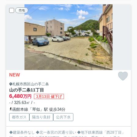
売地
NEW
札幌市西区山の手二条
山の手二条11丁目
6,480
万円
3月13日 値下げ
- / 325.63㎡ / -
函館本線「琴似」駅 徒歩34分
都市ガス
陽当り良好
公共下水
◆建築条件なし ◆北一条宮の沢通り沿い ◆地下鉄東西線「西28丁目」