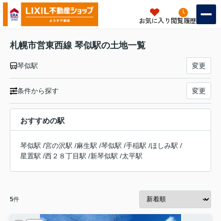
お気に入り
閲覧履歴
札幌市営東西線 琴似駅の土地一覧
琴似駅
変更
条件から探す
変更
おすすめの駅
琴似駅
/
宮の沢駅
/
麻生駅
/
琴似駅
/
手稲駅
/
ほしみ駅
/
星置駅
/
西２８丁目駅
/
新琴似駅
/
太平駅
5
件