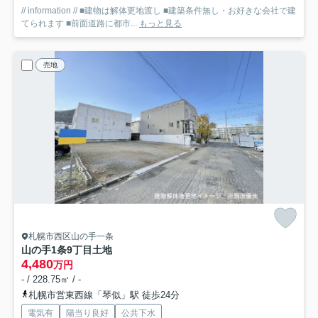
// information // ■建物は解体更地渡し ■建築条件無し・お好きな会社で建
てられます ■前面道路に都市...
もっと見る
売地
札幌市西区山の手一条
山の手1条9丁目土地
4,480
万円
- / 228.75㎡ / -
札幌市営東西線「琴似」駅 徒歩24分
電気有
陽当り良好
公共下水