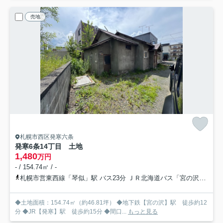
売地
札幌市西区発寒六条
発寒6条14丁目 土地
1,480
万円
- / 154.74㎡ / -
札幌市営東西線「琴似」駅 バス23分 ＪＲ北海道バス「宮の沢1条5丁目」 停歩3分
◆土地面積：154.74㎡（約46.81坪） ◆地下鉄【宮の沢】駅 徒歩約12
分 ◆JR【発寒】駅 徒歩約15分 ◆間口...
もっと見る