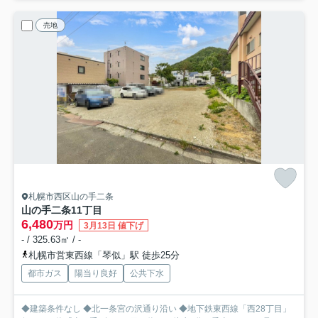
売地
札幌市西区山の手二条
山の手二条11丁目
6,480
万円
3月13日 値下げ
- / 325.63㎡ / -
札幌市営東西線「琴似」駅 徒歩25分
都市ガス
陽当り良好
公共下水
◆建築条件なし ◆北一条宮の沢通り沿い ◆地下鉄東西線「西28丁目」