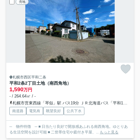
売地
札幌市西区平和二条
平和2条2丁目土地（南西角地）
1,590
万円
- / 264.64㎡ / -
札幌市営東西線「琴似」駅 バス19分 ＪＲ北海道バス「平和1条3丁目」 停歩3分
南道路
電気有
眺望良好
公共下水
─ 物件特徴 ─ ■ 日当たり良好で開放感あふれる南西角地。ゆとりあ
る生活空間を設計可能 ■ 二世帯住宅や庭付き平屋、...
もっと見る