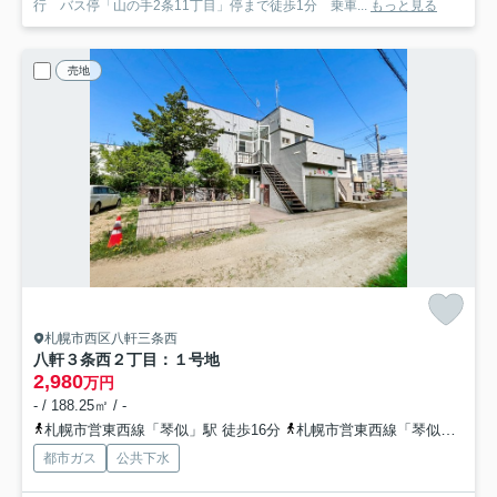
行 バス停「山の手2条11丁目」停まで徒歩1分 乗車...
もっと見る
売地
札幌市西区八軒三条西
八軒３条西２丁目：１号地
2,980
万円
- / 188.25㎡ / -
札幌市営東西線「琴似」駅 徒歩16分
札幌市営東西線「琴似」駅 バス8分 ＪＲバス「八軒２条１丁目」 停歩5分
都市ガス
公共下水