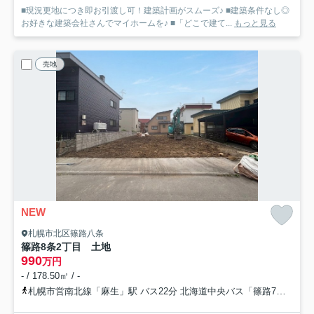
■現況更地につき即お引渡し可！建築計画がスムーズ♪ ■建築条件なし◎
お好きな建築会社さんでマイホームを♪ ■「どこで建て...
もっと見る
売地
NEW
札幌市北区篠路八条
篠路8条2丁目 土地
990
万円
- / 178.50㎡ / -
札幌市営南北線「麻生」駅 バス22分 北海道中央バス「篠路7条2丁目」 停歩3分