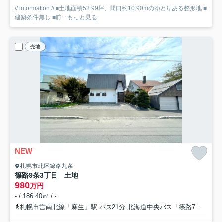
// information // ■土地面積53.99坪、間口約10.90mのゆとりある整形地 ■
建築条件無し ■前...
もっと見る
売地
NEW
札幌市北区篠路九条
篠路9条3丁目 土地
980
万円
- / 186.40㎡ / -
札幌市営南北線「麻生」駅 バス21分 北海道中央バス「篠路7条2丁目」 停歩4分