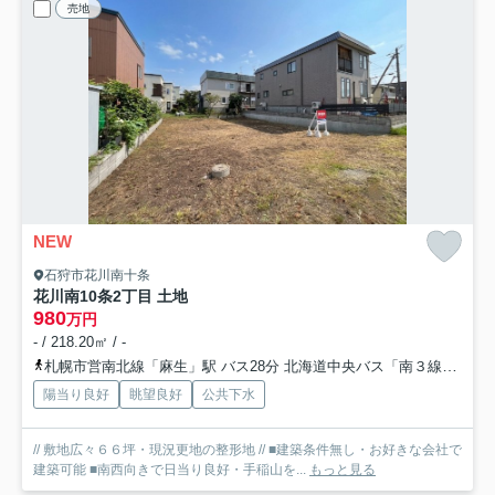
売地
NEW
石狩市花川南十条
花川南10条2丁目 土地
980
万円
- / 218.20㎡ / -
札幌市営南北線「麻生」駅 バス28分 北海道中央バス「南３線」 停歩5分
陽当り良好
眺望良好
公共下水
// 敷地広々６６坪・現況更地の整形地 // ■建築条件無し・お好きな会社で
建築可能 ■南西向きで日当り良好・手稲山を...
もっと見る