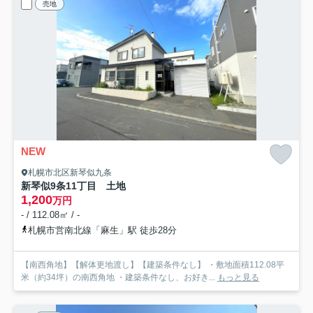
売地
NEW
札幌市北区新琴似九条
新琴似9条11丁目 土地
1,200
万円
- / 112.08㎡ / -
札幌市営南北線「麻生」駅 徒歩28分
【南西角地】【解体更地渡し】【建築条件なし】 ・敷地面積112.08平
米（約34坪）の南西角地 ・建築条件なし、お好き...
もっと見る