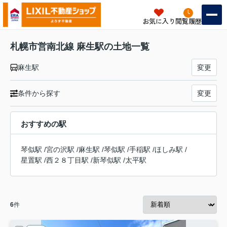
お気に入り
閲覧履歴
札幌市営南北線 麻生駅の土地一覧
麻生駅
変更
条件から探す
変更
おすすめの駅
琴似駅
/
宮の沢駅
/
麻生駅
/
琴似駅
/
手稲駅
/
ほしみ駅
/
星置駅
/
西２８丁目駅
/
新琴似駅
/
太平駅
6
件