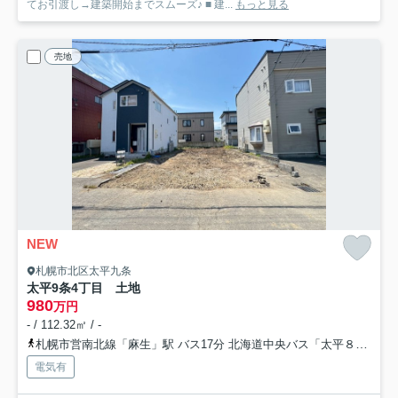
てお引渡し→建築開始までスムーズ♪ ■ 建...
もっと見る
売地
NEW
札幌市北区太平九条
太平9条4丁目 土地
980
万円
- / 112.32㎡ / -
札幌市営南北線「麻生」駅 バス17分 北海道中央バス「太平８条４丁目」 停歩4分
電気有