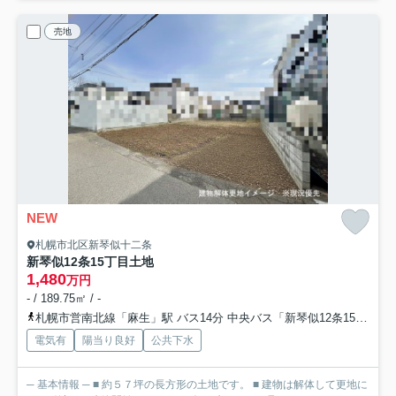
売地
NEW
札幌市北区新琴似十二条
新琴似12条15丁目土地
1,480
万円
- / 189.75㎡ / -
札幌市営南北線「麻生」駅 バス14分 中央バス「新琴似12条15丁目」 停歩2分
電気有
陽当り良好
公共下水
─ 基本情報 ─ ■ 約５７坪の長方形の土地です。 ■ 建物は解体して更地に